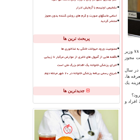
تشخیص اوتیسم با آزمایش ادرار
اسامی ماسکهای صورت و کرم های روشن کننده بدون مجوز
منتشر گردید
پربحث ترین ها
ممنوعیت ورود حیوانات خانگی به غذاخوری ها
ناگفته هایی از آمپول های لاغری از عوارض مرگبار تا زیبایی
فت مجوز
اجرای پزشکی خانواده یک اقدام بزرگ ملی است
در سال
شروع رسمی برنامه پزشکی خانواده در ۲۰ شهر مرحله دوم
رفه ها،
صی در منزل ۱۸ هزار تومان و مراقبت عمومی ۱۵ هزار تومان تعیین شده بود، درحالی كه در همان سال ۹۵ هزینه یك
جدیدترین ها
افراد و