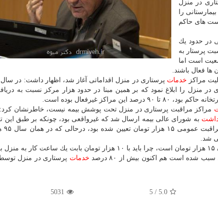
اری در منزل
یمارستانی را
است های حاكم
ی در حدود یك
بت پرستار به
یی ۱۰ نفر به ازای ۱۰۰۰ نفر جمعیت است اما
 ها فعال باشند.
خدمات
پرستاری در منزل اقداماتی آغاز شد، اظهار داشت: در سال ۷۸ وزیر
در منزل را ابلاغ نمود كه بر همین مبنا در حدود هزار مركز نسبت به دریا
ن مراكز غیرفعال بوده است.
ت
مراكز مراقبت پرستاری در منزل تحت پوشش بیمه نیست، خاطرنشان كرد: 
داشت
به شورای عالی بیمه ارسال شد كه غیرواقعی بود، چونكه بر طبق این تع
یك ساعت مراقبت تخص
د؟
 شده است هم اكنون بیش از ۸۰ درصد
خدمات
پرستاری در منزل توسط 
5031
/ 5
5.0