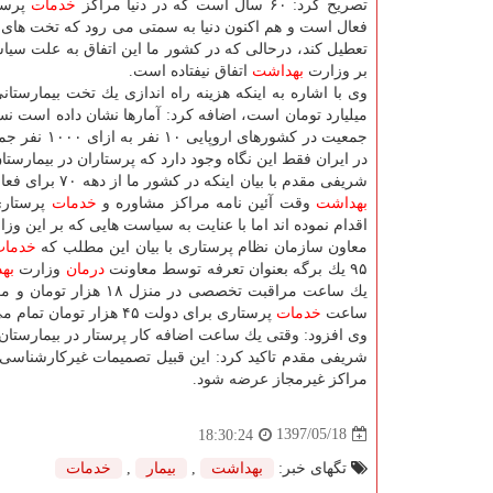
تصریح كرد: ۶۰ سال است كه در دنیا مراكز
خدمات
پرست
فعال است و هم اكنون دنیا به سمتی می رود كه تخت های ب
تعطیل كند، درحالی كه در كشور ما این اتفاق به علت سی
بر وزارت
بهداشت
اتفاق نیفتاده است.
وی با اشاره به اینكه هزینه راه اندازی یك تخت بیمارستان
میلیارد تومان است، اضافه كرد: آمارها نشان داده است نس
جمعیت در كشورهای اروپا
در ایران فقط این نگاه وجود دارد كه پرستاران در بیمارستان
شریفی مقدم با بیان اینكه در كشور ما از دهه ۷۰ برای فعالیت مراكز
بهداشت
وقت آئین نامه مراكز مشاوره و
خدمات
پرستاری 
اقدام نموده اند اما با عنایت به سیاست هایی كه بر این وزارتخانه حاكم بود، ۸۰ تا ۹۰ درصد ای
معاون سازمان نظام پرستاری با بیان این مطلب كه
خدما
۹۵ یك برگه بعنوان تعرفه توسط معاونت
درمان
وزارت
به
ساعت
خدمات
پرستاری برای دولت ۴۵ هزار تومان تمام می شد.
وی افزود: وقتی یك ساعت اضافه كار پرستار در بیمارستان ۱۵ هزار تومان است، چرا باید با ۱۰ هزار تومان بابت یك ساعت كار به منزل برو
شریفی مقدم تاكید كرد: این قبیل تصمیمات غیركارشناسی سبب
مراكز غیرمجاز عرضه شود.
1397/05/18
18:30:24
تگهای خبر:
بهداشت
,
بیمار
,
خدمات