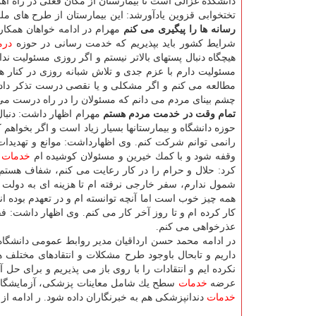
تختخوابی قزوین یادآورشد: این بیمارستان از طرح های م
رسانه ها را پیگیری می كنم
مهرام در ادامه خواهان همكار
شرایط كشور باید بپذیریم كه خدمت رسانی در حوزه
درم
هیچگاه دنبال پستهای بالاتر نیستم و اگر روزی مسئولیت ن
مسئولیت دارم با عزم جدی و تلاش شبانه روزی در كنار هم
مطالعه می كنم و اگر مشكلی و یا نقصی درست تذكر داده 
چشم بینای مردم می دانم كه مسئولان را در راه درست می ت
تمام وقت در خدمت مردم هستم
مهرام اظهار داشت: دنبال 
حوزه دانشگاه و بیمارستانها بسیار زیاد است و اگر بخواهم
رانمی توانم شركت كنم. وی اظهارداشت: موانع و تهدیدات 
وقفه شود و با كمك خیرین و مسئولان كوشیده ام
خدمات
د
شمول ندارم، سفر خارجی نرفته ام تا هزینه ای به دولت
همه چیز خوب است اما آنچه توانسته ام و در تعهدم بوده ا
كار كرده ام و تا روز آخر كار می كنم. وی اظهار داشت: فق
عذرخواهی می كنم.
در ادامه محمد حسن ارداقیان مدیر روابط عمومی دانشگاه 
داریم و تابحال باوجود طرح مشكلات و انتقادهای مختلف هی
نكرده ایم و انتقادات را با روی باز می پذیریم و برای حل آ
عرضه
خدمات
سطح یك شامل معاینات پزشكی، آزمایشگاه
خدمات
دندانپزشكی هم به خبرنگاران داده شود. ر ادامه از