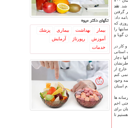
دانشكده غزالی است تا بیمارستان از مكان فعلی در راه آهن به این محل منتقل شود. رئیس دانشگاه علوم پزشكی قزوین در مورد بیمارستان ۷۰۰
 شد.
نقد
ر گرفتن
مه داد:
تگهای دكتر میوه
روزی كه
یتها را
بیمار
بهداشت
بیماری
پزشك
 گویا و
آموزش
رپورتاژ
آزمایش
 كار در
خدمات
 استانی
ها دچار
اطرنشان
 یك ریال برداشت خارج از
نمی كنم
مه وجود
م استان
سانه ها
حتی اخم
تان برای
ستیم تا