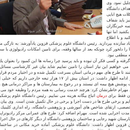
لیل نمود. وی
هداف دانشگاه
ات هیچ ابایی
یز باید شفاف
مه خبرنگاران
كشید اما تنها
د و با اطلاع
قاد سازنده بپردازید. رئیس دانشگاه علوم پزشكی قزوین یادآورشد: به تازگی م
را دلخور كرد چونكه بعد از سالها وقفه، برای تامین امكانات رادیولوژی با س
 منطقی نبود.
ته و كسی فكر آن نبوده و باید پرسید چرا رسانه ها این كمبود را بعنوان یك
می خواهیم این نیاز استان را تامین نماییم شاید بیان غیر كارشناسی مسا
 باشند تا طرح های مهم درمانی استان بسرعت تكمیل شده و در اختیار مردم قرار
ایشان در ادامه اظهار داشت: در استان بیش از ۱۷ هزار تبعه خارجی داریم كه
 تنها ۱۷ نفر ثبت شده و تحت پوشش هیچ بیمه ای نیستند و در رجوع به بیمارستان ها و مراكز درمانی هی
 مهرام خاطرنشان كرد: هرچند خدمت رسانی به همه مردم را وظیفه خود می دا
درمان
اتباع بیگانه هزینه می نماییم. رئیس دانشگاه علوم پزشك
ایم و برخی طرح ها در دست اجرا و برخی در حال تكمیل شدن است. وی بیان ك
خصصی، ارتقای شاخص های آموزشی و پژوهشی دانشگاه، راه اندازی كلینیك ا
 مدت اجرایی شده است. مهرام اضافه كرد: طرح های عمرانی مركز رادیوتراپ
یمارستان شهید رجایی و ساختمان پژوهشی دانشگاه از دیگر كارهای در حال اجر
ورد جابجایی بیمارستان اعصاب و روان ۲۲ بهمن قزوین اظهار داشت: دانشگاه علوم پزشكی آماده خرید مكانی در س