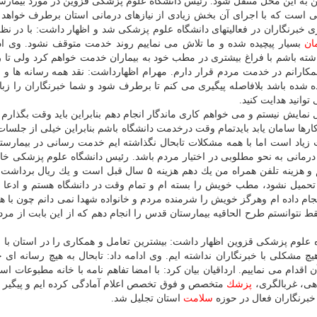
لی است كه با اجرای آن بخش زیادی از نیازهای درمانی استان برطرف خواهد
ی خبرنگاران در فعالیتهای دانشگاه علوم پزشكی شد و اظهار داشت: با در نظ
ان
بسیار پیچیده شده و ما تلاش می نماییم روند خدمت متوقف نشود. وی ادا
داشته باشم با فراغ بیشتری در مطب خود به بیماران خدمت خواهم كرد ولی تا 
كارانم در خدمت مردم قرار دارم. مهرام اظهارداشت: نقد همه رسانه ها و سا
شده باشد بلافاصله پیگیری می كنم تا برطرف شود و شما خبرنگاران را زبان
وانید هدایت كنید.
نمایش نیستم و می خواهم كاری ماندگار انجام دهم بنابراین باید وقت بگذارم و
 كارها سامان یابد بایدتمام وقت درخدمت دانشگاه باشم بنابراین خیلی از جلسات
زیاد است اما با همه مشكلات تابحال نگذاشته ایم خدمت رسانی در بیمارستان
رمانی به نحو مطلوبی در اختیار مردم باشد. رئیس دانشگاه علوم پزشكی خ
كرد: حلال و حرام را در كار رعایت می كنم، شفاف هستم و هزینه تلفن همراه من یك دهم هزینه ۵ سال قبل است و
 تحمیل نشود، مطب خویش را بسته ام و تمام وقت در دانشگاه هستم و ادعا 
نجام داده ام وهرگز خویش را شرمنده مردم و خانواده شهدا نمی دانم چون با ه
ط نتوانستم طرح الحاقیه بیمارستان قدس را انجام دهم كه از این بابت از مرد
علوم پزشكی قزوین اظهار داشت: بیشترین تعامل و همكاری را در استان با ر
چ مشكلی با خبرنگاران نداشته ایم. وی ادامه داد: تابحال به هیچ رسانه ای 
ن اقدام می نماییم. ارداقیان بیان كرد: با امضا تفاهم نامه با خانه مطبوعات اس
ی، غربالگری،
پزشك
متخصص و فوق تخصص اعلام آمادگی كرده ایم و پیگیر ه
 خبرنگاران فعال در حوزه
سلامت
استان تجلیل شد.