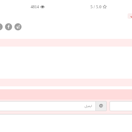
4814
/ 5
5.0
X