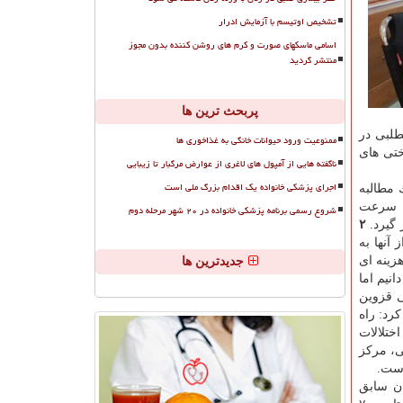
تشخیص اوتیسم با آزمایش ادرار
اسامی ماسکهای صورت و کرم های روشن کننده بدون مجوز
منتشر گردید
پربحث ترین ها
طلبی در
ممنوعیت ورود حیوانات خانگی به غذاخوری ها
ختی های
ناگفته هایی از آمپول های لاغری از عوارض مرگبار تا زیبایی
اجرای پزشکی خانواده یک اقدام بزرگ ملی است
 مطالبه
ئل سرعت
شروع رسمی برنامه پزشکی خانواده در ۲۰ شهر مرحله دوم
 گیرد.
۲
 خیلی از آنها به
چ هزینه ای
جدیدترین ها
نیم اما
ی قزوین
رد: راه
ختلالات
ی، مركز
است.
اختمان سابق