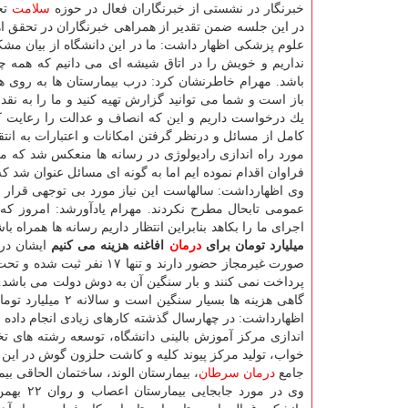
خبرنگار در نشستی از خبرنگاران فعال در حوزه
سلامت
تج
در این جلسه ضمن تقدیر از همراهی خبرنگاران در تحقق ا
علوم پزشكی اظهار داشت: ما در این دانشگاه از بیان مشكل
نداریم و خویش را در اتاق شیشه ای می دانیم كه همه چ
باشد. مهرام خاطرنشان كرد: درب بیمارستان ها به روی ه
باز است و شما می توانید گزارش تهیه كنید و ما را به نقد ب
یك درخواست داریم و این كه انصاف و عدالت را رعایت كنی
كامل از مسائل و درنظر گرفتن امكانات و اعتبارات به انت
مورد راه اندازی رادیولوژی در رسانه ها منعكس شد كه ما 
فراوان اقدام نموده ایم اما به گونه ای مسائل عنوان شد كه
وی اظهارداشت: سالهاست این نیاز مورد بی توجهی قرار گرف
عمومی تابحال مطرح نكردند. مهرام یادآورشد: امروز كه 
اجرای ما را بكاهد بنابراین انتظار داریم رسانه ها همراه
میلیارد تومان برای
درمان
افاغنه هزینه می كنیم
صورت غیرمجاز حضور دارند و
پرداخت نمی كنند و بار سنگین آن به دوش دولت می باشد.
گاهی هزینه ها بسیار سنگین است و سالانه ۲ میلیارد تومان فقط برای
اظهارداشت: در چهارسال گذشته كارهای زیادی انجام داده 
اندازی مركز آموزش بالینی دانشگاه، توسعه رشته های ت
خواب، تولید مركز پیوند كلیه و كاشت حلزون گوش در این
جامع
درمان
سرطان
، بیمارستان الوند، ساختمان الحاقی ب
وی در م