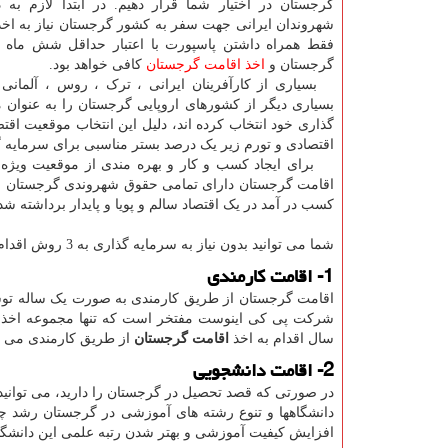
گرجستان در اختیار شما قرار دهیم. در ابتدا لازم به
شهروندان ایرانی جهت سفر به کشور گرجستان نیاز به اخذ و
فقط همراه داشتن پاسپورت با اعتبار حداقل شش ماه
گرجستان و
اخذ اقامت گرجستان
کافی خواهد بود.
بسیاری از کارآفرینان ایرانی ، ترک ، روس ، آلمانی ،
بسیاری دیگر از کشورهای اروپایی گرجستان را به عنوان
گذاری خود انتخاب کرده اند، دلیل این انتخاب موقعیت ا
اقتصادی و تورم زیر یک درصد بستر مناسبی برای سرمایه گ
برای ایجاد کسب و کار و بهره مندی از موقعیت ویژه اق
اقامت گرجستان دارای تمامی حقوق شهروندی گرجستان می 
کسب در آمد در یک اقتصاد سالم و پویا و پایدار برداشته ش
شما می توانید بدون نیاز به سرمایه گذاری به 3 روش اقدام به اخذ اقامت گرجستان نمایید:
1- اقامت کارمندی
اقامت گرجستان از طریق کارمندی به صورت یک ساله توس
سال اقدام به اخذ
اقامت گرجستان
از طریق کارمندی می نم
2- اقامت دانشجویی
در صورتی که قصد تحصیل در گرجستان را دارید، می توانید پ
دانشگاهها و تنوع رشته های آموزشی در گرجستان رشد چش
افزایش کیفیت آموزشی و بهتر شدن رتبه علمی این دانشگا