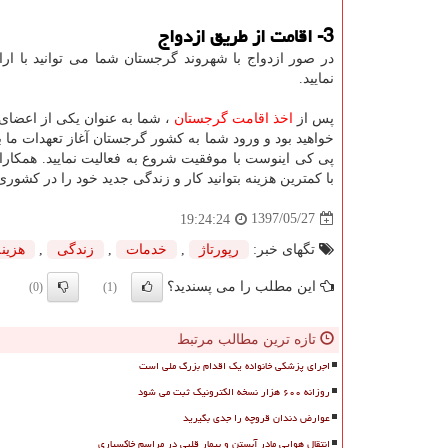
3- اقامت از طریق ازدواج
در صور ازدواج با شهروند گرجستان شما می توانید با ارا
نمایید.
پس از
اخذ اقامت گرجستان
، شما به عنوان یکی از اعضای
خواهید بود و ورود شما به کشور گرجستان آغاز تعهدات ما ب
پی کی اینوست با موفقیت شروع به فعالیت نمایید. همکار
با کمترین هزینه بتوانید کار و زندگی جدید خود را در کشوری
1397/05/27
19:24:24
تگهای خبر:
رپورتاژ
,
خدمات
,
زندگی
,
هزینه
این مطلب را می پسندید؟
(0)
(1)
تازه ترین مطالب مرتبط
اجرای پزشکی خانواده یک اقدام بزرگ ملی است
روزانه ۶۰۰ هزار نسخه الکترونیک ثبت می شود
عوارض دندان قروچه را جدی بگیرید
انتقال هوایی مادر آبستن و بیمار قلبی در مراسم خاکسپاری