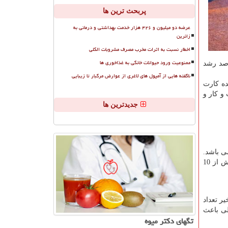
پربحث ترین ها
عرضه دو میلیون و ۴۲۶ هزار خدمت بهداشتی و درمانی به
زائرین
اخطار نسبت به اثرات مخرب مصرف مشروبات الکلی
ممنوعیت ورود حیوانات خانگی به غذاخوری ها
رصد رشد
ناگفته هایی از آمپول های لاغری از عوارض مرگبار تا زیبایی
ده کارت
و کار و
جدیدترین ها
ی باشد.
شرکت پی کی اینوست مفتخر است که تنها مجموعه اخذ اقامت کارمندی می باشد که از طریق شرکتهای واقعی و معتبر با سوابق بیش از 10
ر تعداد
لی باعث
تگهای دكتر میوه