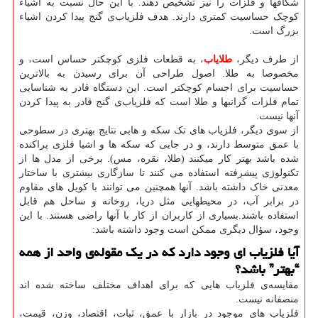
شکافها و فلزات را نیز تشخیص دهند. با این حال نسبت به اشیاء
کوچک حساسیت کمتری دارند. هدف فلزیاب‌ی گنج پیدا کردن اشیاء
بزرگ است.
از طرف دیگر،
طلایاب
، به قطعات فلزی کوچکتر حساس است، و
مخصوصا به طلا. اصول طراحی آن برای رسیدن به بالاترین
حساسیت برای اجسام کوچکتر است. این دستگاه قادر به شناسایی
تمام فلزات گرانبها و طلا است که فلزیاب‌ی گنج قادر به پیدا کردن
آنها نیست.
از سوی دیگر، فلزیاب های تک سکه و هابی نتایج بهتری در سطوحی
با عمق متوسط دارند، و در جایی که سکه ها و اشیا فلزی پراکنده
شده باشد بهتر کار میکنند (طلا، نقره، مس). برخی از مدل ها از
تکنولوژی پیشرفته استفاده می کنند تا سازگاری بیشتری با ساختار
معدنی خاک داشته باشد. آنها همچنین می توانند با کویل های مقاوم
در برابر آب، در محیطهایی مثل دریا، روخانه و ساحل هم قابل
استفاده باشند.بسیاری از کاربران از کار با آنها راضی هستند. با این
وجود، سؤال دیگری ممکن است وجود داشته باشد:
آیا فلزیاب ای وجود دارد که در یک مقوله‌ی واحد از همه
“بهتر” باشد؟
مقایسه‌ی فلزیاب هایی که برای اهداف مختلف ساخته شده اند
منصفانه نیست.
فلزیاب های موجود در بازار با عمق، ثبات، اقتصاد، وزن، قیمت،