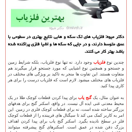
دكتر میوه: فلزیاب های تك سكه و هابی نتایج بهتری در سطوحی با
عمق متوسط دارند، و در جایی كه سكه ها و اشیا فلزی پراكنده شده
باشد بهتر كار می كنند.
چندین نوع
فلزیاب
وجود دارد. نه تنها نوع فلزیاب، بلکه شرایط زمین
و جستجو و همچنین نوع اشیایی که مورد جستجو قرار میگیرند هم
متفاوت هستند. این تفاوت ها منجر به تاکید بر ویژگی های مختلف در
فلزیاب های مختلف میشود. لازم است که فلزیاب‌ درست را برای هر
کاری پیدا کنید.
به عنوان مثال، یک
گنج یاب
برای پیدا کردن قطعات کوچک طلا در یک
محیط معدنی غنی ایده آل نیست. در واقع، اسکنر گنج برای هدفهای
بزرگتر ساخته شده است، نه برای قطعات کوچک فلزی در زمین. این
امر به کاربر کمک می کند تا سیگنال های فریبنده را از قطعات کوچک
فلز در سطح نادیده بگیرد. اسکنر گنج یاب برای پیدا کردن اهداف
بزرگ دفن شده در عمق است. اسکنرهای گنج پیشرفته میتوانند