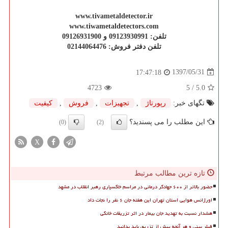
www.tivametaldetector.ir
www.tiwametaldetectors.com
تلفن: 09123930991 و 09126931900
تلفن دفتر فروش: 02144064476
1397/05/31
17:47:18
4723
/ 5
5.0
تگهای خبر:
رپورتاژ
,
تجهیزات
,
فروش
,
كیفیت
این مطلب را می پسندید؟
(0)
(2)
X
تازه ترین مطالب مرتبط
حضور بالاتر از ۶۰۰ جهادگر درمانی در مراسم خاکسپاری رهبر انقلاب در مشهد
اورژانس هوایی استان تهران این هفته جان ۶ نفر را نجات داد
هشدار نسبت به تهدید جان بیمار در اثر تزریقات خانگی
فیلر بینی و هر آنچه پیش از تزریق باید بدانید