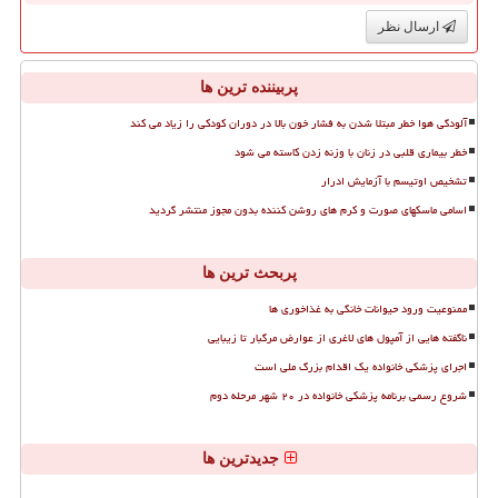
ارسال نظر
پربیننده ترین ها
آلودگی هوا خطر مبتلا شدن به فشار خون بالا در دوران کودکی را زیاد می کند
خطر بیماری قلبی در زنان با وزنه زدن کاسته می شود
تشخیص اوتیسم با آزمایش ادرار
اسامی ماسکهای صورت و کرم های روشن کننده بدون مجوز منتشر گردید
پربحث ترین ها
ممنوعیت ورود حیوانات خانگی به غذاخوری ها
ناگفته هایی از آمپول های لاغری از عوارض مرگبار تا زیبایی
اجرای پزشکی خانواده یک اقدام بزرگ ملی است
شروع رسمی برنامه پزشکی خانواده در ۲۰ شهر مرحله دوم
جدیدترین ها