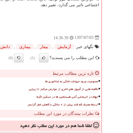
اجتماعی تاثیر می گذارد، تغییر دهد.
1397/07/03
14:36:39
تگهای خبر:
آزمایش
,
بیمار
,
بیماری
,
دانش
این مطلب را می پسندید؟
(0)
(1)
تازه ترین مطالب مرتبط
ممنوعیت ورود حیوانات خانگی به غذاخوری ها
ناگفته هایی از آمپول های لاغری از عوارض مرگبار تا زیبایی
ابهام در اثربخشی آنتی هیستامین ها در تسکین اگزما
ارتباط مصرف کم قند پیش از ۲ سالگی با کاهش خطر آلزایمر
نظرات بینندگان در مورد این مطلب
لطفا شما هم
در مورد این مطلب
نظر دهید