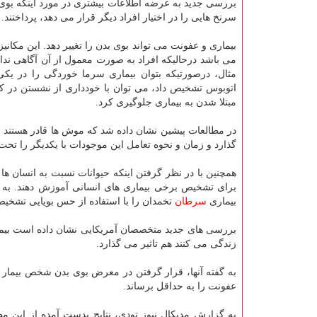
بررسی جدید به عرضه اطلاعات بیشتری در مورد اینكه بوی 
سرنخ هایی را در اختیار افراد دیگر قرار می دهد، پرداختند.
بیماری و عفونت می تواند بوی بدن را تغییر دهد. این مكانی
می باشد درحالیكه افراد به صورت معمول از آن آگاهی ندا
مثال، درصورتیكه بتوان بیماری سرما خوردگی را در یكی
اتوبوس تشخیص داد، می توان با خودداری از نشستن در كنا
مبتلا شدن به بیماری جلوگیری كرد.
در مطالعات پیشین نشان داده شد كه موش ها قادر هستند بیم
گذارد و زمان و نحوه تعامل این موجودات با یكدیگر را تحت 
همچنین با در نظر گرفتن اینكه حیوانات نسبت به انسان ها
برای تشخیص برخی بیماری های انسانی آموزش دهند. به صو
بیماری
سرطان
تخمدان را با استفاده از حس بویایی تشخیص
بررسی های جدید متخصصان آمریكایی نشان داده است بیماری
زندگی می كنند هم تاثیر می گذارد.
به گفته آنها، قرار گرفتن در معرض بوی بدن شخص بیمار وا
عفونت را به حداقل برساند.
به گزارش مدیكال نیوز تودی، نتایج بدست آمده از این مط