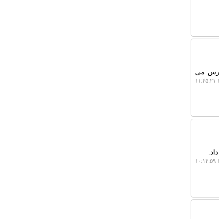
سترس می
۱
اد.
۱