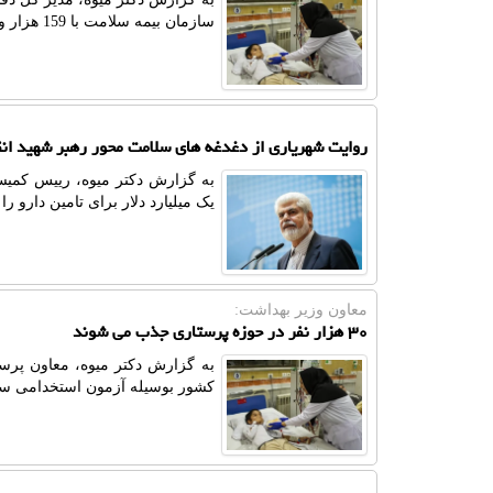
سازمان بیمه سلامت با 159 هزار و 265 مرکز قرارداد فعال دارد.
روایت شهریاری از دغدغه های سلامت محور رهبر شهید انق
به گزارش دکتر میوه، رییس کمیس
یک میلیارد دلار برای تامین دارو را
معاون وزیر بهداشت:
۳۰ هزار نفر در حوزه پرستاری جذب می شوند
کشور بوسیله آزمون استخدامی سال ۱۴۰۵ در حوزه پرستاری جذب می