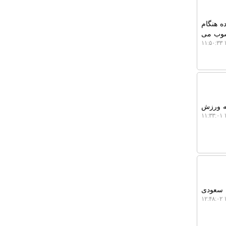
ه هنگام
حسوب می
۱
له ورزش
۱
ن سعودی
۱