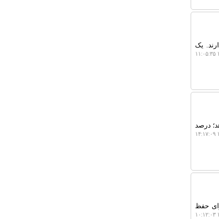
رند. یک
۱
د؛ درصد
۱
ایده آلی برای حفظ
۱