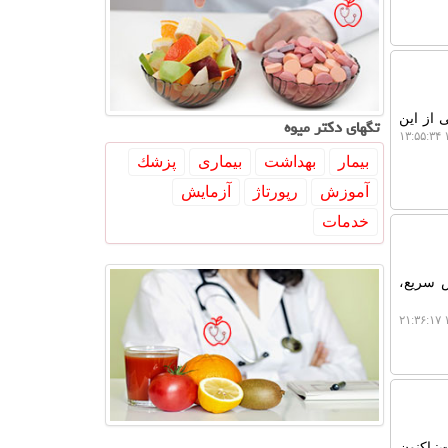
 از این
تگهای دكتر میوه
۱
بیمار
بهداشت
بیماری
پزشك
آموزش
رپورتاژ
آزمایش
خدمات
ش سریع،
۱
: اکنون