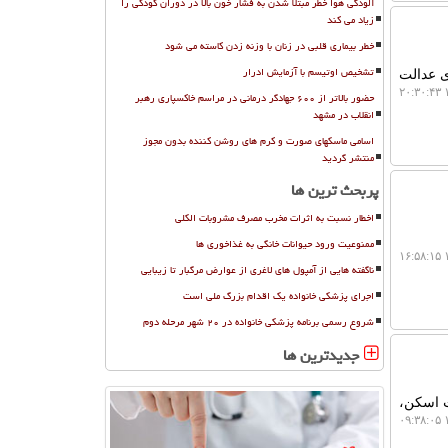
آلودگی هوا خطر مبتلا شدن به فشار خون بالا در دوران کودکی را
زیاد می کند
خطر بیماری قلبی در زنان با وزنه زدن کاسته می شود
تشخیص اوتیسم با آزمایش ادرار
ی عدالت
۱
حضور بالاتر از ۶۰۰ جهادگر درمانی در مراسم خاکسپاری رهبر
انقلاب در مشهد
اسامی ماسکهای صورت و کرم های روشن کننده بدون مجوز
منتشر گردید
پربحث ترین ها
اخطار نسبت به اثرات مخرب مصرف مشروبات الکلی
ممنوعیت ورود حیوانات خانگی به غذاخوری ها
۱
ناگفته هایی از آمپول های لاغری از عوارض مرگبار تا زیبایی
اجرای پزشکی خانواده یک اقدام بزرگ ملی است
شروع رسمی برنامه پزشکی خانواده در ۲۰ شهر مرحله دوم
جدیدترین ها
ت اسکن،
۱