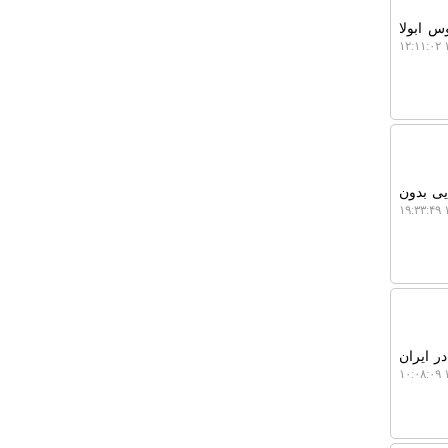
س ابولا
۱
یی بدون
۱
ماری های نادر ایران
۱