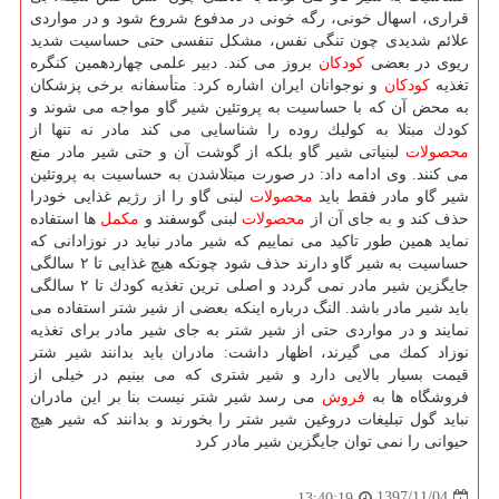
قراری، اسهال خونی، رگه خونی در مدفوع شروع شود و در مواردی
علائم شدیدی چون تنگی نفس، مشكل تنفسی حتی حساسیت شدید
ریوی در بعضی
كودكان
بروز می كند. دبیر علمی چهاردهمین كنگره
تغذیه
كودكان
و نوجوانان ایران اشاره كرد: متأسفانه برخی پزشكان
به محض آن كه با حساسیت به پروتئین شیر گاو مواجه می شوند و
كودك مبتلا به كولیك روده را شناسایی می كند مادر نه تنها از
محصولات
لبنیاتی شیر گاو بلكه از گوشت آن و حتی شیر مادر منع
می كنند. وی ادامه داد: در صورت مبتلاشدن به حساسیت به پروتئین
شیر گاو مادر فقط باید
محصولات
لبنی گاو را از رژیم غذایی خودرا
حذف كند و به جای آن از
محصولات
لبنی گوسفند و
مكمل
ها استفاده
نماید همین طور تاكید می نماییم كه شیر مادر نباید در نوزادانی كه
حساسیت به شیر گاو دارند حذف شود چونكه هیچ غذایی تا ۲ سالگی
جایگزین شیر مادر نمی گردد و اصلی ترین تغذیه كودك تا ۲ سالگی
باید شیر مادر باشد. النگ درباره اینكه بعضی از شیر شتر استفاده می
نمایند و در مواردی حتی از شیر شتر به جای شیر مادر برای تغذیه
نوزاد كمك می گیرند، اظهار داشت: مادران باید بدانند شیر شتر
قیمت بسیار بالایی دارد و شیر شتری كه می بینیم در خیلی از
فروشگاه ها به
فروش
می رسد شیر شتر نیست بنا بر این مادران
نباید گول تبلیغات دروغین شیر شتر را بخورند و بدانند كه شیر هیچ
حیوانی را نمی توان جایگزین شیر مادر كرد
1397/11/04
13:40:19