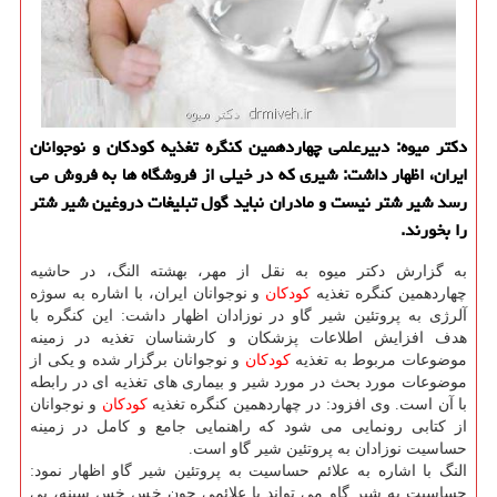
دكتر میوه: دبیرعلمی چهاردهمین كنگره تغذیه كودكان و نوجوانان
ایران، اظهار داشت: شیری كه در خیلی از فروشگاه ها به فروش می
رسد شیر شتر نیست و مادران نباید گول تبلیغات دروغین شیر شتر
را بخورند.
به گزارش دكتر میوه به نقل از مهر، بهشته النگ، در حاشیه
چهاردهمین كنگره تغذیه
كودكان
و نوجوانان ایران، با اشاره به سوژه
آلرژی به پروتئین شیر گاو در نوزادان اظهار داشت: این كنگره با
هدف افزایش اطلاعات پزشكان و كارشناسان تغذیه در زمینه
موضوعات مربوط به تغذیه
كودكان
و نوجوانان برگزار شده و یكی از
موضوعات مورد بحث در مورد شیر و بیماری های تغذیه ای در رابطه
با آن است. وی افزود: در چهاردهمین كنگره تغذیه
كودكان
و نوجوانان
از كتابی رونمایی می شود كه راهنمایی جامع و كامل در زمینه
حساسیت نوزادان به پروتئین شیر گاو است.
النگ با اشاره به علائم حساسیت به پروتئین شیر گاو اظهار نمود:
حساسیت به شیر گاو می تواند با علائمی چون خس خس سینه، بی