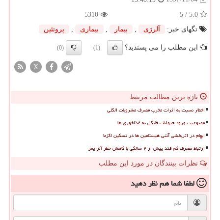
5310
/ 5
5.0
تگهای خبر:
آلرژی
,
بیمار
,
بیماری
,
پروتئین
این مطلب را می پسندید؟
(0)
(1)
X
تازه ترین مطالب مرتبط
اخطار نسبت به اثرات مخرب مصرف مشروبات الکلی
ممنوعیت ورود حیوانات خانگی به غذاخوری ها
ابهام در اثربخشی آنتی هیستامین ها در تسکین اگزما
ارتباط مصرف کم قند پیش از ۲ سالگی با کاهش خطر آلزایمر
نظرات بینندگان در مورد این مطلب
لطفا شما هم
نظر دهید