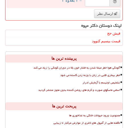
= ۲ بعلاوه ۳
ارسال نظر
لینک دوستان دكتر میوه
فیش حج
قیمت بیسیم کنوود
پربیننده ترین ها
آلودگی هوا خطر مبتلا شدن به فشار خون بالا در دوران کودکی را زیاد می کند
خطر بیماری قلبی در زنان با وزنه زدن کاسته می شود
تشخیص اوتیسم با آزمایش ادرار
اسامی ماسکهای صورت و کرم های روشن کننده بدون مجوز منتشر گردید
پربحث ترین ها
ممنوعیت ورود حیوانات خانگی به غذاخوری ها
ناگفته هایی از آمپول های لاغری از عوارض مرگبار تا زیبایی