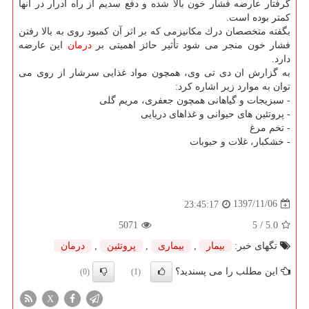
گرفتار عارضه فشار خون بالا شده و دفع سدیم از راه ادرار در آنها
كمتر بوده است.
بگفته متخصصان درك مكانیزمی كه بر اثر آن كمبود روی به بالا رفتن
فشار خون منجر می شود تأثیر حائز اهمیتی بر
درمان
این عارضه
دارد.
به گزارش ان دی تی وی، همچون مواد غذایی سرشار از روی می
توان به موارد زیر اشاره كرد:
- سبزیجات و گیاهانی همچون جعفری، مریم گلی
- پروتئین های حیوانی و غذاهای دریایی
- تخم مرغ
- خشكبار، غلات و حبوبات
1397/11/06
23:45:17
5071
/ 5
5.0
تگهای خبر:
بیمار
,
بیماری
,
پروتئین
,
درمان
این مطلب را می پسندید؟
(0)
(1)
X