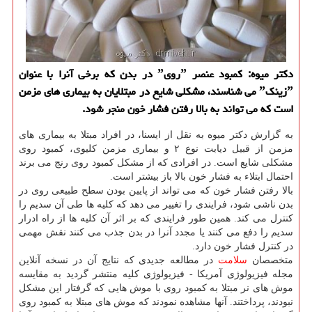
دكتر میوه: كمبود عنصر ˮرویˮ در بدن كه برخی آنرا با عنوان
ˮزینكˮ می شناسند، مشكلی شایع در مبتلایان به بیماری های مزمن
است كه می تواند به بالا رفتن فشار خون منجر شود.
به گزارش دكتر میوه به نقل از ایسنا، در افراد مبتلا به بیماری های
مزمن از قبیل دیابت نوع ۲ و بیماری مزمن كلیوی، كمبود روی
مشكلی شایع است. در افرادی كه از مشكل كمبود روی رنج می برند
احتمال ابتلاء به فشار خون بالا باز بیشتر است.
بالا رفتن فشار خون كه می تواند از پایین بودن سطح طبیعی روی در
بدن ناشی شود، فرایندی را تغییر می دهد كه كلیه ها طی آن سدیم را
كنترل می كند. همین طور فرایندی كه بر اثر آن كلیه ها از راه ادرار
سدیم را دفع می كنند یا مجدد آنرا در بدن جذب می كنند نقش مهمی
در كنترل فشار خون دارد.
متخصصان
سلامت
در مطالعه جدیدی كه نتایج آن در نسخه آنلاین
مجله فیزیولوژی آمریكا - فیزیولوژی كلیه منتشر گردید به مقایسه
موش های نر مبتلا به كمبود روی با موش هایی كه گرفتار این مشكل
نبودند، پرداختند. آنها مشاهده نمودند كه موش های مبتلا به كمبود روی