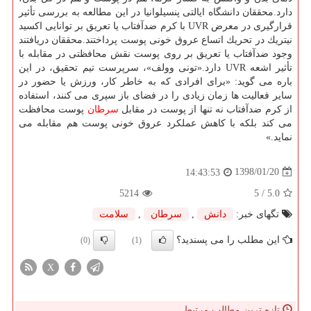
دارد.محققان دانشگاه ایالتی پنسیلوانیا در این مطالعه به بررسی تأثیر
قرارگیری در معرض UVR با كرم ضدآفتاب یا تعریق بر توانایی اكسید
نیتریك در تحریك اتساع عروق خونی پوست پرداختند.محققان دریافتند
وجود ضدآفتاب یا تعریق بر روی پوست نقش محافظتی در مقابله با
تأثیر اشعه UVR دارد.«تونی وولف»، سرپرست تیم تحقیق، در این
باره می گوید: «برای افرادی كه به خاطر كار، ورزش یا حضور در
سایر فعالیت ها زمان زیادی را در فضای باز سپری می كنند، استفاده
از كرم ضدآفتاب نه تنها از پوست در مقابل
سرطان
پوست محافظت
می كند بلكه با كاهش عملكرد عروق خونی پوست هم مقابله می
نماید.»
1398/01/20
14:43:53
5214
/ 5
5.0
تگهای خبر:
دانش
,
سرطان
,
سلامت
این مطلب را می پسندید؟
(0)
(1)
X
تازه ترین مطالب مرتبط