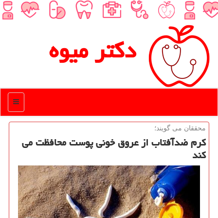
دكتر میوه
منو
محققان می گویند؛
كرم ضدآفتاب از عروق خونی پوست محافظت می
كند