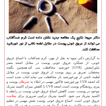
دكتر میوه: نتایج یك مطالعه جدید نشان داده است كرم ضدآفتاب
می تواند از عروق خونی پوست در مقابل لطمه ناشی از نور خورشید
محافظت كند.
به گزارش دكتر میوه به نقل از مهر، كرم ضدافتاب با اتساع عروق
خونی، از عملكرد عروق خونی پوست در مقابل اشعه مضر
ماورابنفش (UVR) خورشید محافظت می كند.همچنین بگفته
محققان، تعریق بر روی پوست از عروق خونی پوست در مقابل
لطمه ناشی از نورخورشید باز محافظت می نماید.اثبات شده است
كه اشعه UVR نورخورشید فاكتور مهمی در ابتلاء به
سرطان
پوست و
پیری زودهنگام پوست است.اشعه UVR با كاهش میزان اكسید نیتریك
موجود در پوست، سبب كاهش اتساع عروق خونی پوست در رابطه با
اكسید نیتریك می شود. اكسید نیتریك تركیبی ضروری برای
سلامت
عروق خونی است. اتساع عروق خونی پوست نقش مهمی در تنظیم
دمای بدن و واكنش به فشار گرما، هم در پوست و هم در كل بدن،