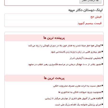
ارسال نظر
لینک دوستان دكتر میوه
فیش حج
قیمت بیسیم کنوود
پربیننده ترین ها
آلودگی هوا خطر مبتلا شدن به فشار خون بالا در دوران کودکی را زیاد می کند
خطر بیماری قلبی در زنان با وزنه زدن کاسته می شود
تشخیص اوتیسم با آزمایش ادرار
حضور بالاتر از ۶۰۰ جهادگر درمانی در مراسم خاکسپاری رهبر انقلاب در مشهد
پربحث ترین ها
اخطار نسبت به اثرات مخرب مصرف مشروبات الکلی
ممنوعیت ورود حیوانات خانگی به غذاخوری ها
ناگفته هایی از آمپول های لاغری از عوارض مرگبار تا زیبایی
اجرای پزشکی خانواده یک اقدام بزرگ ملی است