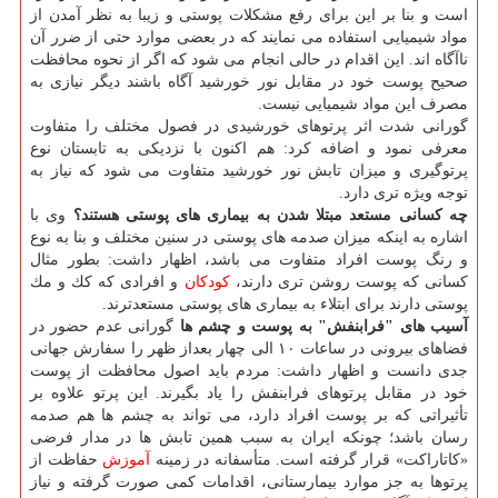
است و بنا بر این برای رفع مشكلات پوستی و زیبا به نظر آمدن از
مواد شیمیایی استفاده می نمایند كه در بعضی موارد حتی از ضرر آن
ناآگاه اند. این اقدام در حالی انجام می شود كه اگر از نحوه محافظت
صحیح پوست خود در مقابل نور خورشید آگاه باشند دیگر نیازی به
مصرف این مواد شیمیایی نیست.
گورانی شدت اثر پرتوهای خورشیدی در فصول مختلف را متفاوت
معرفی نمود و اضافه كرد: هم اكنون با نزدیكی به تابستان نوع
پرتوگیری و میزان تابش نور خورشید متفاوت می شود كه نیاز به
توجه ویژه تری دارد.
چه كسانی مستعد مبتلا شدن به بیماری های پوستی هستند؟
وی با
اشاره به اینكه میزان صدمه های پوستی در سنین مختلف و بنا به نوع
و رنگ پوست افراد متفاوت می باشد، اظهار داشت: بطور مثال
كسانی كه پوست روشن تری دارند،
كودكان
و افرادی كه كك و مك
پوستی دارند برای ابتلاء به بیماری های پوستی مستعدترند.
آسیب های "فرابنفش" به پوست و چشم ها
گورانی عدم حضور در
فضاهای بیرونی در ساعات ۱۰ الی چهار بعداز ظهر را سفارش جهانی
جدی دانست و اظهار داشت: مردم باید اصول محافظت از پوست
خود در مقابل پرتوهای فرابنفش را یاد بگیرند. این پرتو علاوه بر
تأثیراتی كه بر پوست افراد دارد، می تواند به چشم ها هم صدمه
رسان باشد؛ چونكه ایران به سبب همین تابش ها در مدار فرضی
«كاتاراكت» قرار گرفته است. متأسفانه در زمینه
آموزش
حفاظت از
پرتوها به جز موارد بیمارستانی، اقدامات كمی صورت گرفته و نیاز