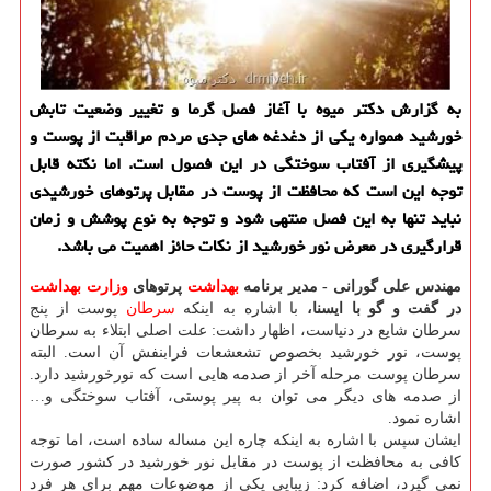
به گزارش دكتر میوه با آغاز فصل گرما و تغییر وضعیت تابش
خورشید همواره یكی از دغدغه های جدی مردم مراقبت از پوست و
پیشگیری از آفتاب سوختگی در این فصول است. اما نكته قابل
توجه این است كه محافظت از پوست در مقابل پرتوهای خورشیدی
نباید تنها به این فصل منتهی شود و توجه به نوع پوشش و زمان
قرارگیری در معرض نور خورشید از نكات حائز اهمیت می باشد.
مهندس علی گورانی - مدیر برنامه
بهداشت
پرتوهای
وزارت بهداشت
در گفت و گو با ایسنا،
با اشاره به اینكه
سرطان
پوست از پنج
سرطان شایع در دنیاست، اظهار داشت: علت اصلی ابتلاء به سرطان
پوست، نور خورشید بخصوص تشعشعات فرابنفش آن است. البته
سرطان پوست مرحله آخر از صدمه هایی است كه نورخورشید دارد.
از صدمه های دیگر می توان به پیر پوستی، آفتاب سوختگی و…
اشاره نمود.
ایشان سپس با اشاره به اینكه چاره این مساله ساده است، اما توجه
كافی به محافظت از پوست در مقابل نور خورشید در كشور صورت
نمی گیرد، اضافه كرد: زیبایی یكی از موضوعات مهم برای هر فرد