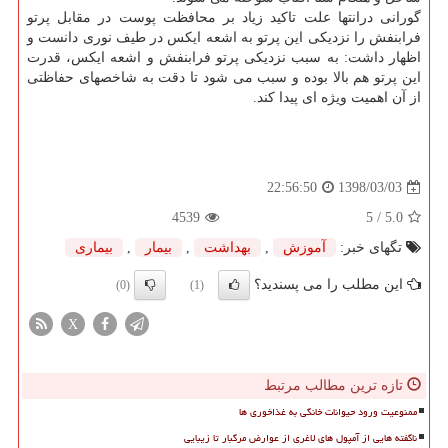
گورانی درانتها علت تاكید زیاد بر محافظت پوست در مقابل پرتو
فرابنفش را نزدیكی این پرتو به اشعه ایكس در طیف نوری دانست و
اظهار داشت: به سبب نزدیكی پرتو فرابنفش و اشعه ایكس، قدرت
این پرتو هم بالا بوده و سبب می شود تا دقت به شاخصهای حفاظتی
از آن اهمیت ویژه ای پیدا كند.
1398/03/03
22:56:50
4539
/ 5
5.0
تگهای خبر:
آموزش
,
بهداشت
,
بیمار
,
بیماری
این مطلب را می پسندید؟
(0)
(1)
X
تازه ترین مطالب مرتبط
ممنوعیت ورود حیوانات خانگی به غذاخوری ها
ناگفته هایی از آمپول های لاغری از عوارض مرگبار تا زیبایی