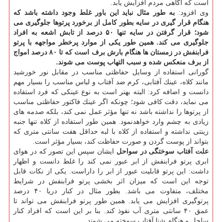
است كه آگاهی مردم افزایش یابد.
وی افزود:
به طور مثال نباید این باور غلط وجود داشته باشد كه
هنگام قرار گیری در سایه بطور كامل از برخورد پرتوها جلوگیری می
شود؛ قرار گرفتن در سایه تنها ۵۰ درصد از تابش اشعه به افراد
جلوگیری می كند. همین طور یكی از موارد پرخطر مواجهه با پرتو
فرابنفش در زمستان ها هنگام بارش برف است كه تا ۸۰ درصد امواج
از برف منعكس شده و سبب التهاب پوست می شوند.
گورانی استفاده از وسایل حفاظتی مناسب در مقابل نور خورشید
مانند كلاه، عینك آفتابی، كرم ضد آفتاب و لباس مناسب را بسیار مهم
دانست و اضافه كرد: البته بهتر است به نوع عینكی كه فرد استفاده
می نماید، دقت كافی شود؛ چونكه اگر عینك فاكتور حفاظتی مناسب
از پرتوها را نداشته باشد نه تنها مؤثر عمل نمی كند، بلكه صدمه های
زیادی به چشم وارد خواهدنمود. همین طور استفاده از كلاه تنها جنبه
زینتی نداشته و استفاده از كلاه با لبه حداقل هفت سانتی متری كه
بتواند از پوست گردن و صورت حفاظت كند، بسیار مؤثر است.
علت آفتاب سوختگی در سواحل
ایشان سپس این تصور كه در هوای
ابری پرتو فرابنفش از ابر عبور نمی كند را غلط دانست و اظهار
داشت: این پرتو قابلیت عبور از ابر را داراست. یكی از نكات قابل
توجه این است كه میزان اثر بخشی پرتو فرابنفش در شرایط
مختلف، متفاوت می باشد. بطور مثال در كنار دریا ۴۰ درصد
پرتوگیری افزایش می یابد. همین طور پرتو فرابنفش می تواند تا
عمق ۴۰ سانتی متری آب نفوذ كند. بنا بر این است كه افراد كنار
ساحل و هنگام شنا آفتاب سوخته می شوند.