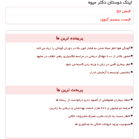
لینک دوستان دكتر میوه
فیش حج
قیمت بیسیم کنوود
پربیننده ترین ها
آلودگی هوا خطر مبتلا شدن به فشار خون بالا در دوران کودکی را زیاد می کند
حضور بالاتر از ۶۰۰ جهادگر درمانی در مراسم خاکسپاری رهبر انقلاب در مشهد
خطر بیماری قلبی در زنان با وزنه زدن کاسته می شود
تشخیص اوتیسم با آزمایش ادرار
پربحث ترین ها
انتقاد بیماران هموفیلی از کمبود دارو درخواست از رسانه ها
عرضه دو میلیون و ۴۲۶ هزار خدمت بهداشتی و درمانی به زائرین
اخطار نسبت به اثرات مخرب مصرف مشروبات الکلی
ممنوعیت ورود حیوانات خانگی به غذاخوری ها