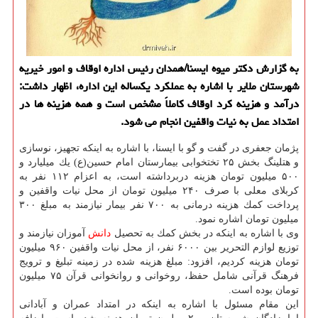
به گزارش دكتر میوه ایسنا/همدان رئیس اداره اوقاف و امور خیریه
شهرستان ملایر با اشاره به عملكرد یكساله این اداره، اظهار داشت:
درآمد و ‏هزینه كرد اوقاف كاملاً مشخص است و همه هزینه ها در
امتداد عمل به نیات واقفین انجام می ‏شود.‏
پژمان جعفری در گفت و گو با ایسنا، با اشاره به اینكه تجهیز، نوسازی
و هتلینگ بخش ۲۵ تختخوابی بیمارستان امام حسین(ع) یك میلیارد و
۵۰۰ میلیون تومان هزینه دربرداشته است، به اعزام ۱۱۲ نفر به
كربلای معلی با صرف ۲۴۰ میلیون تومان از محل نیات واقفین و
پرداخت كمك هزینه درمانی به ۷۰۰ نفر بیمار نیازمند به مبلغ ۳۰۰
میلیون تومان اشاره نمود.
وی با اشاره به اینكه در بخش كمك به تحصیل
دانش
آموزان نیازمند و
توزیع لوازم التحریر بین ۶۰۰۰ نفر، از محل نیات واقفین ۹۶۰ میلیون
تومان هزینه كردیم، افزود: مبلغ هزینه شده در زمینه تبلیغ و ترویج
فرهنگ قرآنی شامل حفظ، روخوانی و روانخوانی قرآن ۷۵ میلیون
تومان بوده است.
این مقام مسئول با اشاره به اینكه در امتداد عمران و آبادانی