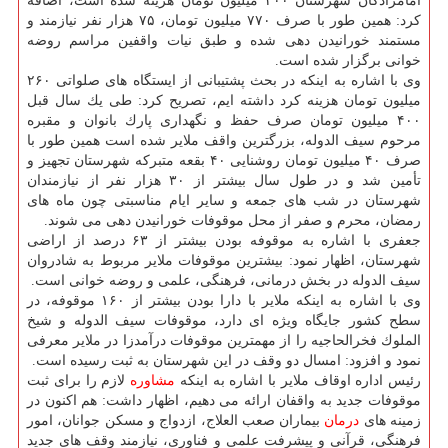
امامزادگان شهرستان ۲۰۰ میلیون تومان هزینه شده است، اضافه
كرد: همین طور با صرف ۷۷۰ میلیون تومان، ۷۵ هزار نفر نیازمند و
مستمند خورانیدن دهی شده و طبق نیات واقفین مراسم روضه
خوانی برگزار شده است.
وی با اشاره به اینكه در بحث پشتیبانی از ایستگاه های صلواتی ۲۶۰
میلیون تومان هزینه كرد داشته ایم، تصریح كرد: طی یك سال قبل
۴۰۰ میلیون تومان صرف حفظ و نگهداری پارك بانوان و مقبره
مرحوم سیف الدوله، بزرگترین واقف ملایر شده است همین طور با
صرف ۴۰ میلیون تومان روشنایی ۴۰ بقعه متبركه شهرستان تجهیز و
تأمین شد و در طول سال بیشتر از ۳۰ هزار نفر از نیازمندان
شهرستان در شب های جمعه و سایر ایام مناسبتی چون ماه های
رمضان، محرم و صفر از محل موقوفات خورانیدن دهی می شوند.
جعفری با اشاره به موقوفه بودن بیشتر از ۶۳ درصد از اراضی
شهرستان، اظهار نمود: بیشترین موقوفات ملایر مربوط به شادروان
سیف الدوله در بخش درمانی، فرهنگی، علمی و روضه خوانی است.
وی با اشاره به اینكه ملایر با دارا بودن بیشتر از ۱۶۰ موقوفه، در
سطح كشور جایگاه ویژه ای دارد، موقوفات سیف الدوله و شیخ
الملوك فخرالحاجیه را از مهمترین موقوفات درآمدزا در ملایر معرفی
نمود و افزود: امسال دو وقف در این شهرستان به ثبت رسیده است.
رئیس اداره اوقاف ملایر با اشاره به اینكه
مشاوره
لازم را برای ثبت
موقوفات جدید به واقفان ارائه می دهیم، اظهار داشت: هم اكنون در
زمینه های
درمان
بیماران صعب العلاج، ازدواج و مسكن جوانان، امور
فرهنگی، قرآنی و پیشرفت علمی و فناوری، نیازمند وقف های جدید