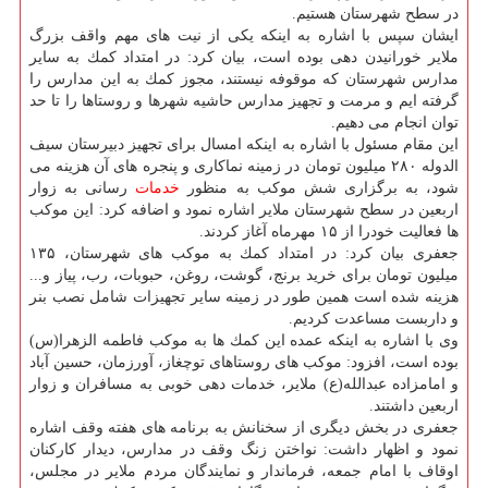
در سطح شهرستان هستیم.
ایشان سپس با اشاره به اینكه یكی از نیت های مهم واقف بزرگ
ملایر خورانیدن دهی بوده است، بیان كرد: در امتداد كمك به سایر
مدارس شهرستان كه موقوفه نیستند، مجوز كمك به این مدارس را
گرفته ایم و مرمت و تجهیز مدارس حاشیه شهرها و روستاها را تا حد
توان انجام می دهیم.
این مقام مسئول با اشاره به اینكه امسال برای تجهیز دبیرستان سیف
الدوله ۲۸۰ میلیون تومان در زمینه نماكاری و پنجره های آن هزینه می
شود، به برگزاری شش موكب به منظور
خدمات
رسانی به زوار
اربعین در سطح شهرستان ملایر اشاره نمود و اضافه كرد: این موكب
ها فعالیت خودرا از ۱۵ مهرماه آغاز كردند.
جعفری بیان كرد: در امتداد كمك به موكب های شهرستان، ۱۳۵
میلیون تومان برای خرید برنج، گوشت، روغن، حبوبات، رب، پیاز و...
هزینه شده است همین طور در زمینه سایر تجهیزات شامل نصب بنر
و داربست مساعدت كردیم.
وی با اشاره به اینكه عمده این كمك ها به موكب فاطمه الزهرا(س)
بوده است، افزود: موكب های روستاهای توچغاز، آورزمان، حسین آباد
و امامزاده عبدالله(ع) ملایر، خدمات دهی خوبی به مسافران و زوار
اربعین داشتند.
جعفری در بخش دیگری از سخنانش به برنامه های هفته وقف اشاره
نمود و اظهار داشت: نواختن زنگ وقف در مدارس، دیدار كاركنان
اوقاف با امام جمعه، فرماندار و نمایندگان مردم ملایر در مجلس،