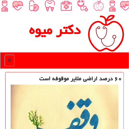
دكتر میوه
منو
۶۰ درصد اراضی ملایر موقوفه است