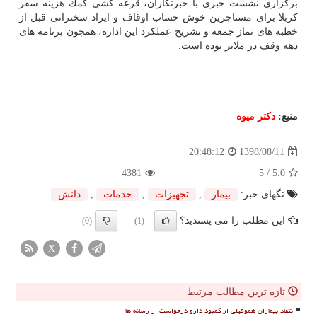
برگزاری نشست خبری با خبرنگاران، قرعه كشی كمك هزینه سفر
كربلا برای مستاجرین خوش حساب اوقاف و ایراد سخنرانی قبل از
خطبه های نماز جمعه و تشریح عملكرد این اداره، همچون برنامه های
دهه وقف در ملایر بوده است.
منبع:
دكتر میوه
1398/08/11
20:48:12
4381
/ 5
5.0
تگهای خبر:
بیمار
,
تجهیزات
,
خدمات
,
دانش
این مطلب را می پسندید؟
(0)
(1)
X
تازه ترین مطالب مرتبط
انتقاد بیماران هموفیلی از کمبود دارو درخواست از رسانه ها