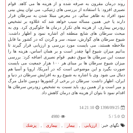
روند درمان مقرون به صرفه شده و از هزینه ها می كاهد. قوام
نصیری افزود: با استفاده از بررسی های ژنتیكی، می توان پیش بینی
نمود افراد به ظاهر سالم، در معرض مبتلا شدن به سرطان قرار
دارند یا خیر. همین مساله سبب خواهد شد كه عللاوه بر تشخیص
زودرس بیماری، از هزینه های تكرار درمان ها جلوگیری كرد. وی به
مبحث سرطان های شایع منطقه ای اشاره نمود و اظهار داشت:
شیوع سرطان های گوارش، سینه، سر و گردن كه در كشور ما قابل
ملاحظه هستند، می بایست مورد بررسی و ارزیابی قرار گیرند تا
بدانیم میزان شیوع آنها چقدر است و بر همان اساس، هزینه ها را
سمت این سرطان ها سوق دهیم. قوام نصیری اضافه كرد: بررسی
میزان شیوع سرطان ها بر مبنای هر ۱۰۰ هزار جمعیت می بایست
صورت بگیرد و این موضوعی است كه در آمریكا، اروپا و آسیا هم
دنبال می شود. وی با اشاره به شیوع رو به افزایش سرطان در دنیا و
ایران، اظهار داشت: سرطان در برخی از كشورها دومین عامل مرگ
و میر است و از همین رو، باید نسبت به تشخیص زودرس سرطان ها
اقدام نمود تا بتوان از هزینه های درمان كاهش داد.
1398/09/25
14:21:10
4980
/ 5
5.0
تگهای خبر:
ارزیابی
,
بیمار
,
بیماری
,
پزشك