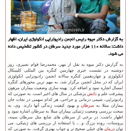
به گزارش دكتر میوه رئیس انجمن رادیوتراپی انكولوژی ایران، اظهار
داشت: سالانه ۱۱۰ هزار مورد جدید سرطان در كشور تشخیص داده
می شود.
به گزارش دكتر میوه به نقل از مهر، محمدرضا قوام نصیری، روز
دوشنبه در نشست خبری چهارمین كنگره بین المللی كلینیكال
انكولوژی و چهاردهمین كنگره سالانه انجمن رادیوتراپی انكولوژی
ایران كه در محل انجمن برگزار شد، به مهم ترین محورهای كنگره
امسال اشاره نمود و اضافه كرد: بهینه سازی وضعیت بیماران مرهون
پیشرفت علم و
دانش
پزشكی در سال های اخیر است. به صورتی كه
رادیوتراپی، شیمی درمانی و جراحی، هر كدام سهمی در نجات جان
بیماران مبتلا به
سرطان
و بهبود كیفیت زندگی آنها دارند. وی، به
مبحث بررسی وضعیت ژنتیكی بیماران مبتلا به سرطان اشاره نمود و
اظهار داشت: در برخی از سرطان های شایع مثل سرطان سینه،
پروستات، روده بزرگ و...، با استفاده از بررسی های ژنتیكی، می
توان
درمان
های خیلی صحیح تر و جواب بهتری گرفت. به صورتی كه