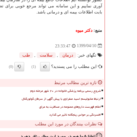
آوری نماییم و این سامانه می تواند مرجع خوبی برای تص
بابت اطلاعات بیمه ای و درمانی باشد.
منبع:
دكتر میوه
1399/04/10
23:33:47
تگهای خبر:
درمان
,
سلامت
,
طب
این مطلب را می پسندید؟
(0)
(1)
تازه ترین مطالب مرتبط
شروع رسمی برنامه پزشکی خانواده در ۲۰ شهر مرحله دوم
ارتباط متابولیسم اسید صفراوی با پیش آگهی از سرطان کولورکتال
اعلام فهرست داروهای ممنوعه در مسافرت به عراق
افسردگی بر حواس پنجگانه تاثیر می گذارد
نظرات بینندگان در مورد این مطلب
لطفا شما هم
در مورد این مطلب
نظر دهید