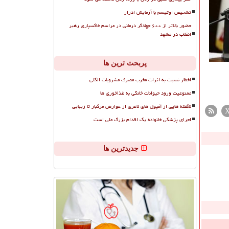
تشخیص اوتیسم با آزمایش ادرار
حضور بالاتر از ۶۰۰ جهادگر درمانی در مراسم خاکسپاری رهبر
انقلاب در مشهد
پربحث ترین ها
اخطار نسبت به اثرات مخرب مصرف مشروبات الکلی
ممنوعیت ورود حیوانات خانگی به غذاخوری ها
ناگفته هایی از آمپول های لاغری از عوارض مرگبار تا زیبایی
اجرای پزشکی خانواده یک اقدام بزرگ ملی است
جدیدترین ها