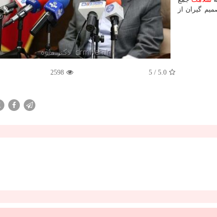
میم گیران از
2598
/ 5
5.0
X