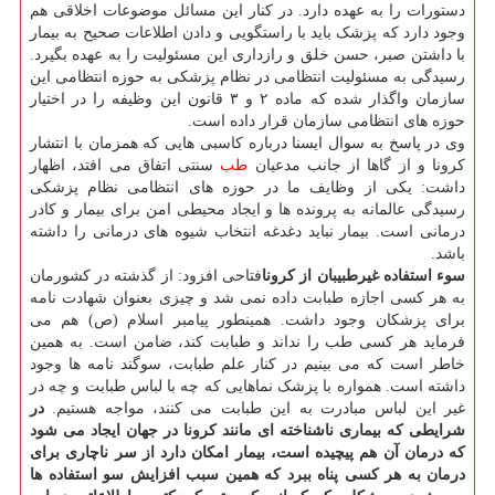
دستورات را به عهده دارد. در کنار این مسائل موضوعات اخلاقی هم
وجود دارد که پزشک باید با راستگویی و دادن اطلاعات صحیح به بیمار
با داشتن صبر، حسن خلق و رازداری این مسئولیت را به عهده بگیرد.
رسیدگی به مسئولیت انتظامی در نظام پزشکی به حوزه انتظامی این
سازمان واگذار شده که ماده ۲ و ۳ قانون این وظیفه را در اختیار
حوزه های انتظامی سازمان قرار داده است.
وی در پاسخ به سوال ایسنا درباره کاسبی هایی که همزمان با انتشار
کرونا و از گاها از جانب مدعیان
طب
سنتی اتفاق می افتد، اظهار
داشت: یکی از وظایف ما در حوزه های انتظامی نظام پزشکی
رسیدگی عالمانه به پرونده ها و ایجاد محیطی امن برای بیمار و کادر
درمانی است. بیمار نباید دغدغه انتخاب شیوه های درمانی را داشته
باشد.
سوء استفاده غیرطبیبان از کرونا
فتاحی افزود: از گذشته در کشورمان
به هر کسی اجازه طبابت داده نمی شد و چیزی بعنوان شهادت نامه
برای پزشکان وجود داشت. همینطور پیامبر اسلام (ص) هم می
فرماید هر کسی طب را نداند و طبابت کند، ضامن است. به همین
خاطر است که می بینیم در کنار علم طبابت، سوگند نامه ها وجود
داشته است. همواره با پزشک نماهایی که چه با لباس طبابت و چه در
غیر این لباس مبادرت به این طبابت می کنند، مواجه هستیم.
در
شرایطی که بیماری ناشناخته ای مانند کرونا در جهان ایجاد می شود
که درمان آن هم پیچیده است، بیمار امکان دارد از سر ناچاری برای
درمان به هر کسی پناه ببرد که همین سبب افزایش سو استفاده ها