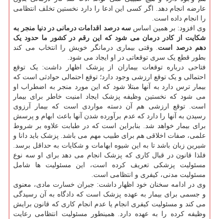
عارضه انجام دهد. اگر کسی این ادعا را دارد نخستین تخلف انتظامی
را انجام داده است.
وی افزود: بر همین اساس
سه درصد اقدامات درمانی در دنیا منجر به
شکایت از کادر درمان می شود که این رقم در کشور ما حدود یک
دهم درصد است
. وقتی بیماری درمانگر خویش را انتخاب می کند
بطور قطع یک سری توقعاتی در او ایجاد می شود.
فتاحی درباره توقعات بیماران از پزشک اظهار داشت: یک توقع
احتمالی و یک توقع ارزشی وجود دارد؛ توقع احتمالی حوادثی است که
بیمار ترس دارد به آنها مبتلا شود که این مورد منجر به اضطراب او
می شود که نخستین وظیفه پزشک ایجاد امنیت خاطر برای بیمار
است. توقع ارزشی هم آن دسته مواردی است که بیمار آرزوی
رسیدن به آنها را دارد که عدم برآورده شدن آنها باعث ابهام و پرسش
برای بیمار خواهد شد. بنابراین است که در طبابت علاوه بر شروط
علمی، صفات اخلاقی هم برای طبیب مهم می باشد. پزشک باید دانا و
شیرین زبان باشد تا به این شیوه ابهامات و شکایات به حداقل برسد.
فلذا قانون در قبال کاری که پزشک انجام می دهد برای او سه نوع
مسئولیت پزشکی تعریف کرده است، این مسئولیت ها شامل
مسئولیت مدنی، کیفری و انتظامی است.
وی در ادامه سخنان خود اظهار داشت: جبران خسارت مادی، معنوی
و جسمی برای بیمار به عهده پزشک است که دادگاه به آن رسیدگی
می کند و مسئولیت کیفری انجام یا عدم انجام کاری که قانون برایش
وظیفه کرده را به عهده دارد. همینطور مسئولیت انتظامی رعایت