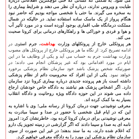
می شود. به شکلی که کسانی که حتی کوچکترین اطلاعاتی درباره
طبابت و ویروس ندارند، درباره آن نظر می دهند و شرایط بیماری را
به سخره می گیرند. ما حتی با شخصی مواجه بودیم که حاضر نبود
هنگام پرواز از یک ماسک ساده استفاده نماید. در حالیکه در شمال
مملکت درمانگاه طب اقماری بوجود آورده است و در مورد تأثیر آب
و هوا و فردی و خوراکی ها و راهکارهای درمانی برای کرونا صحبت
می کند.
هر پروتکلی خارج از پروتکلهای وزارت
بهداشت
، جرم است
وی در
ادامه تصریح کرد: از نگاه ما هر پروتکلی خارج از پروتکل های مصوب
وزارت بهداشت جرم به حساب می آید و یکی از وظایف ما در این
ایام در مورد اقداماتی بود که غیر پزشکان انجام می دادند؛ در
صورتیکه شخص پزشک باشد خود سازمان نظام پزشکی برخورد
خواهد نمود.
یکی از این افراد که محرومیت دائم از نظام پزشکی
داشته است باز هم پرونده جدیدی درباره بیماری کرونا نزد سازمان
دارد. اگر اشخاص پزشک هم نباشند به دادگاه خاص خودشان ارجاع
داده می شوند در این حوزه دادگاه ویژه روحانیت و دادگاه انقلاب
بسیار به ما کمک کرده اند.
معرفی نوشیدنی جهت درمان کرونا از رسانه ملی!
وی با اشاره به
این که در ایام قبل شخصی با حضور در صدا و سیما مبادرت به
معرفی نوشیدنی برای درمان کرونا کرده بود، خاطرنشان کرد: امروز
نامه ای به صدا و سیما دادند که اگر گزارشی در زمینه تجویز یک دارو
که اعلام شده دارند، به ما سند بدهند؛ در غیر این صورت از سوی
سازمان نظام پزشکی این مورد را به دادگاه معرفی خواهیم کرد.