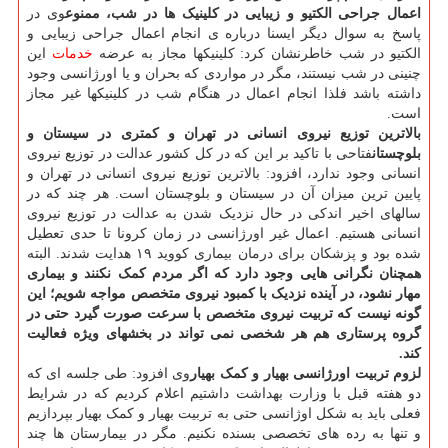
اعمال جراحی الکتیو و زیبایی در کلینیک ها در شب، ممنوع
وی در
پاسخ به سوال دیگر ایسنا درباره ی انجام اعمال جراحی زیبایی و
الکتیو در شب خاطرنشان کرد: کلینیکها مجاز به عرضه
خدمات
این
چنینی در شب نیستند، مگر در مواردی که بحران و یا اورژانسی وجود
داشته باشد فلذا انجام اعمال در هنگام شب در کلینیکها غیر مجاز
است.
بالاترین توزیع نیروی انسانی در تهران و کمتری در سیستان و
بلوچستان
فتاحی با تاکید بر این که در کل کشور عدالت در توزیع نیروی
انسانی وجود ندارد، افزود: بالاترین توزیع نیروی انسانی در تهران و
پایین ترین میزان آن در سیستان و بلوچستان است. هر چند که در
سالهای اخیر اندکی در حال نزدیک شدن به عدالت در توزیع نیروی
انسانی هستیم. اعمال غیر اورژانسی در زمان کرونا تا حدی تعطیل
شده بود و پزشکان برای درمان بیماری کووید ۱۹ هدایت شدند. البته
همچنان نگرانی هایی وجود دارد که اگر مردم کمک نکنند و بیماری
مهار نشود، در آینده نزدیک با کمبود نیروی متخصص مواجه شویم؛ این
گونه نیست که تربیت نیروی متخصص با سرعت صورت گیرد حتی در
گروه پرستاری هم هر شخصی نمی تواند در بخشهای ویژه فعالیت
کند.
لزوم تربیت اورژانسی بهیار و کمک بهیار
وی افزود: طی جلسه ای که
دو هفته قبل با وزارت بهداشت داشتیم اعلام کردیم که در شرایط
فعلی باید به شکل اوژانسی حتی به تربیت بهیار و کمک بهیار بپردازیم
و تنها به رده های تخصصی بسنده نکنیم. مگر در بیمارستان ها چند