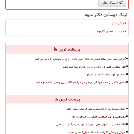
ارسال نظر
لینک دوستان دكتر میوه
فیش حج
قیمت بیسیم کنوود
پربیننده ترین ها
آلودگی هوا خطر مبتلا شدن به فشار خون بالا در دوران کودکی را زیاد می کند
خطر بیماری قلبی در زنان با وزنه زدن کاسته می شود
تشخیص اوتیسم با آزمایش ادرار
حضور بالاتر از ۶۰۰ جهادگر درمانی در مراسم خاکسپاری رهبر انقلاب در مشهد
پربحث ترین ها
اخطار نسبت به اثرات مخرب مصرف مشروبات الکلی
ممنوعیت ورود حیوانات خانگی به غذاخوری ها
ناگفته هایی از آمپول های لاغری از عوارض مرگبار تا زیبایی
اجرای پزشکی خانواده یک اقدام بزرگ ملی است