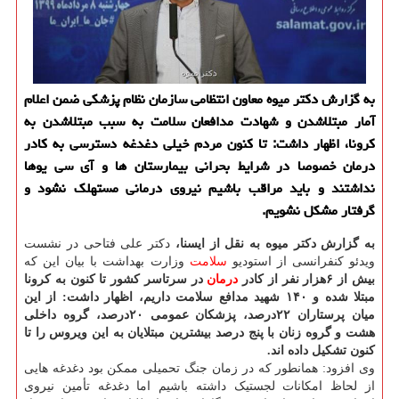
به گزارش دكتر میوه معاون انتظامی سازمان نظام پزشكی ضمن اعلام
آمار مبتلاشدن و شهادت مدافعان سلامت به سبب مبتلاشدن به
كرونا، اظهار داشت: تا كنون مردم خیلی دغدغه دسترسی به كادر
درمان خصوصا در شرایط بحرانی بیمارستان ها و آی سی یوها
نداشتند و باید مراقب باشیم نیروی درمانی مستهلك نشود و
گرفتار مشكل نشویم.
به گزارش دکتر میوه به نقل از ایسنا،
دکتر علی فتاحی در نشست
ویدئو کنفرانسی از استودیو
سلامت
وزارت بهداشت با بیان این که
بیش از ۶هزار نفر از کادر
درمان
در سرتاسر کشور تا کنون به کرونا
مبتلا شده و ۱۴۰ شهید مدافع سلامت داریم، اظهار داشت: از این
میان پرستاران ۲۲درصد، پزشکان عمومی ۲۰درصد، گروه داخلی
هشت و گروه زنان با پنج درصد بیشترین مبتلایان به این ویروس را تا
کنون تشکیل داده اند.
وی افزود: همانطور که در زمان جنگ تحمیلی ممکن بود دغدغه هایی
از لحاظ امکانات لجستیک داشته باشیم اما دغدغه تأمین نیروی