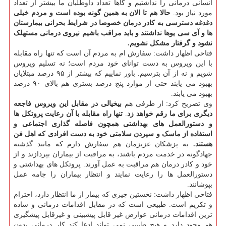
انسانی درمانی را نداشتیم و گاها تعداد داوطلبان ما بیشتر از تعداد
مورد نیاز بود.
حالا هم تا الان به همین گونه بوده است و مردم خیلی
دغدغه دسترسی به کادر درمان خصوصا در شرایط بحرانی بیمارستان
ها و آی سی یوها نداشتند و باید مراقب باشیم نیروی درمانی مستهلک
نشود و گرفتار مشکل نشویم.
فتاحی اظهار داشت: سفارش ام به مردم آن است که تنها راه مقابله
با این ویروس به دست توانای خود مردم است؛ نه تسلیم ویروس
شویم و نه از آن بترسیم. باور نماییم که بیشتر از ۹۵ درصد مبتلایان
بهبود می یابند حتی از موارد پنج درصد بستری هم بالای ۹۰ درصد
بهبود می یابند.
وی تصریح کرد: از طرفی هم
بیخیالی در مقابل این ویروس فاجعه
دیگری برای ما رقم خواهد زد
.
تنها راه مقابله با آن رعایت پروتکل ها
و دستورالعمل های بهداشتی همچون فاصله گذاری اجتماعی و
استفاده از ماسک و سپردن سلامتی خود به دست افرادی که اهل فن
هستند.
به پزشکان عزیزمان هم سفارش دارم که مانند گذشته
جهادگونه در خدمت مردم باشند، به مراقبت از بیماران بپردازند و از
خود و کادر درمان هم مراقبت به عمل آورند. پروتکل های بهداشتی و
دستورالعمل ها را رعایت نمایند و انتظار بیماران را جامه عمل
بپوشانند.
فتاحی اظهار داشت: نخستین چیزی که بیمار از ما انتظار دارد، احترام
و تکریم است. طبیعی است که در مقابل اقدامات درمانی و ساده
ترین اقدامات درمانی عوارض غیر قابل پیشبینی و غیرقابل پیشگیری
هم وجود دارد و هیچ طبیبی نمی تواند ادعا کند کار درمانی بدون