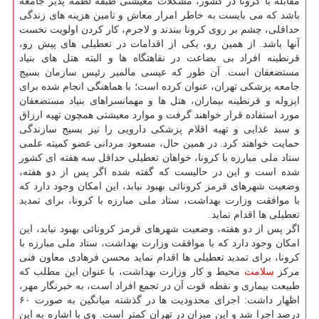
مقابله با کرونا در کشور، مشکلات معیشتی طبقه لطمه پذیر جامعه
باشد که می بایست به خاطر امرار معاش و تامین هزینه های زندگی
حداقلی، چشم بر روی کرونا ببندند و لاجرم، کار کردن اولویت نخست
آنها باشد. از همین رو، یکی از اقدامات در تعطیلی های پیش رو،
قرنطینه افراد بی بضاعت در نقاهتگاه ها و البته هتل های بنیاد
مستضعفان است. آن طور که عیسی مالمیر رئیس سازمان بسیج
جامعه پزشکی تهران، عنوان کرده است؛ با هماهنگی انجام شده برای
ایزوله و قرنطینه بیماران، هتل ها و مهمانسراهای بنیاد مستضعفان
مورد استفاده قرار خواهند گرفت و موارد معیشتی همچون تهیه ارزاق
و سبد غذایی و تهیه اقلام پزشکی دارویی را نیز بسیج سازندگی
حمایت خواهند کرد. در همین حال، مسعود مردانی عضو کمیته علمی
ستاد ملی مبارزه با کرونا، خواهان تعطیلی حداقل سه هفته ای کشور
شده است و این در حالیست که گفته شده اگر پس از دو هفته،
وضعیت شهرهای قرمز کرونائی بهبود نیابد، این امکان وجود دارد که
با موافقت وزارت بهداشت، ستاد ملی مبارزه با کرونا، برای تمدید
تعطیلی ها اقدام نماید.
اگر پس از دو هفته، وضعیت شهرهای قرمز کرونائی بهبود نیابد، این
امکان وجود دارد که با موافقت وزارت بهداشت، ستاد ملی مبارزه با
کرونا، برای تمدید تعطیلی ها اقدام نماید محسن فرهادی معاون فنی
مرکز
سلامت
محیط و کار وزارت بهداشت، با عنوان این مطلب که
طبیعت بیماری و نقطه قوت آن در تجمع افراد است، به خبرنگار مهر،
اظهار داشت: اجرای محدودیت ها در گذشته میانگین به صورت ۶۰
درصد اجرا شد و این میزان در تهران کمتر است. وی با اشاره به این