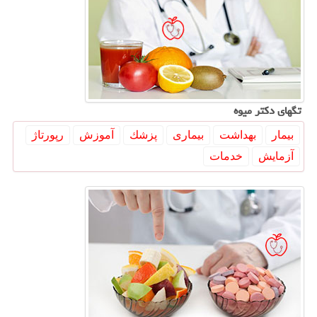
تگهای دكتر میوه
بیمار
بهداشت
بیماری
پزشك
آموزش
رپورتاژ
آزمایش
خدمات