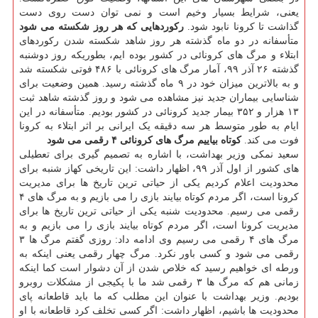
یعنی، شرایط بسیار وخیم است و نمی توان دست روی دست
گذاشت تا کرونا نابود شود.
رکوردهایی که هر روز شکسته می شود
متأسفانه در دو ماه گذشته هر روز شاهد شکسته شدن رکوردهای
ابتلاء و مرگ های کرونائی در کشور بوده ایم، بطوریکه روز دوشنبه
گذشته ۲۶ آذر ۹۹، آمار مرگ های کرونائی با ۴۸۶ فوتی شکسته شد
و به بالاترین میزان خود در ۹ ماه گذشته رسید. همین وضعیت برای
شناسایی بیماران جدید نیز مشاهده می شود و روز گذشته شاهد ثبت
۱۳ هزار و ۳۵۲ بیمار جدید کرونائی در کشور بودیم. متأسفانه در این
ایام به طور متوسط هر سه دقیقه یک ایرانی بر اثر ابتلاء به کرونا
فوت می کند.
کوتاه بیاییم مرگ های کرونائی ۴ رقمی می شود
سعید نمکی وزیر بهداشت، با اشاره به تصمیم گیری برای تعطیلی
های کشور از اول آذر ۹۹، اظهار داشت: این تاریخی کهاز شنبه برای
محدودیت اعلام کردیم یکی از حیاتی ترین تاریخ ها برای مدیریت
کرونا است، اگر مردم کوتاه بیایند بازی را می بازیم و به مرگ های ۴
رقمی می رسیم. محدودیت شنبه یکی از حیاتی ترین تاریخ ها برای
مدیریت کرونا است، اگر مردم کوتاه بیایند بازی را می بازیم و به
مرگ های ۴ رقمی می رسیم وی ادامه داد: روزی گفتم مرگ ها ۳
رقمی می شود و کسی باور نکرد. مرگ چهار رقمی یعنی اینکه به
ورطه ای خواهیم رسید که خلاص شدن از آن دشوار است کما اینکه
زمانی هم که مرگ ها ۳ رقمی شد ما با پکیجی از مشکلات روبرو
بودیم. وزیر بهداشت با عنوان این مطلب که ما باید قاطعانه پای
محدودیت ها باشیم، اظهار داشت: اگر کسی تخلف کرد قاطعانه با او