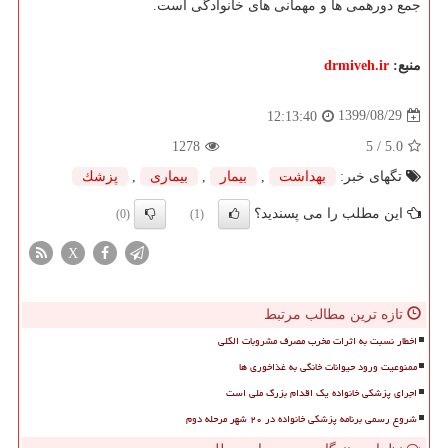
جمع دورهمی ها و مهمانی های خانوادگی است.
منبع:
drmiveh.ir
1399/08/29
12:13:40
1278
/ 5
5.0
تگهای خبر:
بهداشت
,
بیمار
,
بیماری
,
پزشك
این مطلب را می پسندید؟
(0)
(1)
X
تازه ترین مطالب مرتبط
اخطار نسبت به اثرات مخرب مصرف مشروبات الکلی
ممنوعیت ورود حیوانات خانگی به غذاخوری ها
اجرای پزشکی خانواده یک اقدام بزرگ ملی است
شروع رسمی برنامه پزشکی خانواده در ۲۰ شهر مرحله دوم