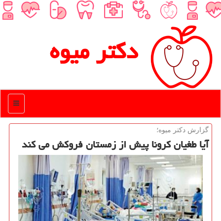
دكتر میوه
منو
گزارش دكتر میوه؛
آیا طغیان كرونا پیش از زمستان فروكش می كند