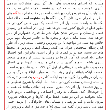
مساله که اجرای محدودیت های اول آذر بدون مشارکت مردمی
تأثیری نخواهد داشت، اضافه کرد: در نشست کمیته عالی نظارت که
مسئولیت آن به عهده وزارت بهداشت است بر دقت تمام
دستگاه
های
ناظر بر اجرای طرح تاکید گردید.
نگاه ها به «شنبه» است
حالا، تمام
نگاه ها به بامداد شنبه اول آذر ۹۹ است. یک روز خاص کرونائی که
بطور قطع در تاریخ کشور ثبت خواهد شد. زیرا، در آستانه فرا رسیدن
فصل زمستان و سردتر شدن هوا، شرایط قدری دشوارتر از پاییز
خواهد شد. بسته ماندن درها و پنجره ها به خاطر سرما، مهم ترین
چالش بهداشتی در مواجهه با این ویروس وحشی است. زیرا، آن طور
که پزشکان متخصص عنوان می کنند، ریسک انتقال ویروس در محیط
های سربسته، چند برابر فضای باز و آزاد است. بنابراین، این احتمال
خیلی زیاد است که آمار کرونا در زمستان، بیشتر از روزهای سخت
پاییزی باشد. تصمیم گیری ستاد ملی مبارزه با کرونا برای اعمال
محدودیت های شدید کرونائی از اول آذر ۹۹، به دو علت بوده است.
نخست اینکه بتوانند جلوی روند شتابنده موارد ابتلاء و مرگ و میر
بیماران کرونائی را بگیرند و دوم اینکه، کادر
درمان
یک نفسی تازه کند
و آماده زمستان سخت کرونائی باشد. اما، اینکه با شروع تعطیلی ها
از روز «شنبه» اول آذر ۹۹، مقرر است چه اتفاقی بیافتد که همه ما
را خوشحال کند، بستگی به رفتار اجتماعی و بهداشتی مردم دارد.
اینکه بخواهند در این دو هفته، فقط برای کارها و خریدهای ضروری
بیرون بیایند و قید دورهمی و مهمانی های خانوادگی را بزنند، خیلی
مهم می باشد. زیرا، گفته می شود ۷۵ درصد موارد انتقال ویروس از