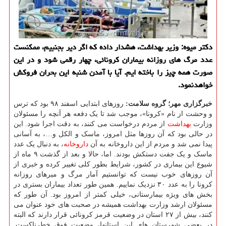
دكتر میوه: وزیر بهداشت، هشدار داده كه اگر دیر بجنبیم، ممكنست
عدد مرگ های روزانه بیماران كرونائی، چهار رقمی شود و در این
صورت همه چیز را باخته ایم. آیا با آمدن شنبه این بحران فروكش
خواهدنمود.
خبرگزاری مهر؛ گروه سلامت:
روزهای ابتدایی اسفند ۹۸ بود که ترس
و وحشت از نام «کرونا»، موجب شد تا یک دفعه هر آنچه را مسئولان
وزارت
بهداشت
از مردم درخواست می کنند، به دقت اجرا شود. این
در حالی بود که آن روزها مثل امروز، ماسک و الکل و…، به آسانی
پیدا نمی شد و مردم از این داروخانه به آن
داروخانه
، به دنبال یک عدد
ماسک و یک جفت دستکش بودند. اما، حالا و بعد از گذشت ۹ ماه از
شیوع این بیماری در کشور، شرایط بطور کلی تغییر کرده و خبری از
آن روزهای خوب نیست که توانستیم آمار مرگ و میرهای روزانه
کرونا را به عدد ۳۰ نزدیک نماییم. همین طور تعداد بیماران بستری در
بخش های ویژه بیمارستانی، خیلی کمتر از امروز بود. آن طور که
مسئولان ارشد وزارت بهداشت همیشه در صحبت های خود عنوان می
کنند، بیش از ۲۷ استان در وضعیت قرمز کرونائی قرار دارند که البته
در بعضی شهرستان های این استانها، وضعیت فوق خطرناکست.