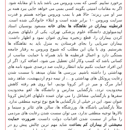
برخورد نماییم. کسی که بمب ویروس می باشد باید با او مقابله شود.
اگر به مقامات امنیتی بگویند کسی بمبی می خواهد جایی ببرد همه بر
سر او می ریزند؛ حالا هم با بمب ویروس مواجه هستم و قدرت
سرایت ویروس ۱۰ برابر شده است و ابتلاء خانوادگی شده است.
قرنطینه بیماران در نقاهتگاه ها بجای خانه
مسعود یونسیان استاد
اپیدمیولوژی دانشگاه علوم پزشکی تهران، یکی از دلیلهای بستری
کردن بیماران را، قطع زنجیره بیماری عنوان نمود و اظهار داشت:
بیماران سرپایی را بجای فرستادن به منزل باید به نقاهتگاه ها
بفرستیم. وی با بیان این مطلب که شیوع ویروس به رفتار جامعه
بستگی دارد و اعمال قرنطینه ها باید همراه با حمایت مناسب از
کسانی باشد که کسب وکار آنان تعطیل می شود، اضافه کرد: اگر از
این افراد حمایت نکنیم نباید انتظار رعایت صد درصدی شیوه نامه های
بهداشتی را داشته باشیم. بررسی ها نشان میدهد با سست شدن
رعایت پروتکل های بهداشتی و…، از نیمه دوم اردیبهشت، شاهد رشد
آمار مرگ و میر در اثر کرونا بودیم، اما روی هم رفته کاهش
محدودیت تردد، بازگشایی مدارس و دانشگاه ها، لغو محدودیت
سفرها و بازگشایی مشاغل را می توان عمده دلیلهای افزایش کرونا
عنوان نمود. این در خیلی از بازگشایی ها هیچ نوع توجیه منطقی ندارد.
مثلاً بازگشایی باشگاه ها، ورزشگاه ها، سالن های تئاتر و سینما و
تالارها توجیه منطقی ندارد، می توان سست شدن رعایت های مردمی
را متأثر از سست شدن اقدامات دولت دانست.
ضرورت حمایت
معیشتی از بیماران کم بضاعت
شاید مهم ترین چالش پیش رو در