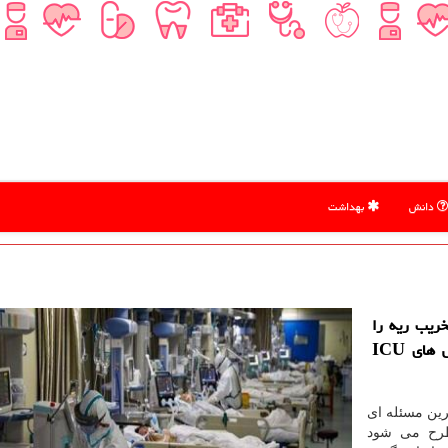
دانش
بهداشت
ریب ریه را
یکی از عوارض کووید 19 در بیماران بستری در بخش های ICU
رین مسئله ای
مطرح می شود