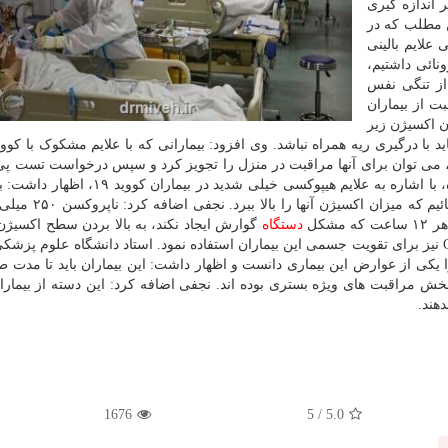
اندازه گیری
ن مطلب که در
فسی علایم بالینی
نائی داشتیم،
از تنگی نفس
بت از بیماران
زان اکسیژن زیر
زان اکسیژن آنها بالای ۹۵ را نشان داد، می توان برای آنها مراقبت در منزل را تجویز کرد و سپس درخواست تس
و آنتی بادی داد. این متخصص بیهوشی و مراقبت های ویژه، با اشاره به علایم هیپوکسی خیلی ش
رسد برای این قبیل از بیماران باید از داروهایی استفاده ن
دستگاه
گوارش ایجاد نکند، به بالا بردن سطح اکسیژن 
کووید ۱۹ کمک می نماید. ضمن اینکه می توان از ویتامین C نیز برای تقویت جسمی این بیماران استفاده نمود. استاد دانشگاه علوم
یب شدید ریه بیماران کووید ۱۹ پس از خروج از ICU را یکی از عوارض این بیماری دانست و اظهار داشت: این بیماران باید تا م
خش مراقبت های ویژه بستری بوده اند. نجفی اضافه کرد: این دسته از بیماران
هند.
1676
/ 5
5.0