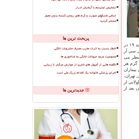
تشخیص اوتیسم با آزمایش ادرار
اسامی ماسکهای صورت و کرم های روشن کننده بدون مجوز
منتشر گردید
پربحث ترین ها
۹۵ درصد باشد یعنی اختلال در اکسیژن رسانی که البته شاید با درگیری ریه همراه نباشد. وی افزود: بیمارانی که با علایم مشکوک با کووید ۱۹ در
اخطار نسبت به اثرات مخرب مصرف مشروبات الکلی
ت پی سی آر
ممنوعیت ورود حیوانات خانگی به غذاخوری ها
دید در بیماران کووید ۱۹، اظهار داشت: بنظر می
مائیم که میزان اکسیژن آنها را بالا ببرد. نجفی اضافه کرد: ناپروکسن ۲۵۰ میلی گرم هر
ناگفته هایی از آمپول های لاغری از عوارض مرگبار تا زیبایی
بیماران
اجرای پزشکی خانواده یک اقدام بزرگ ملی است
 پزشکی تهران،
دت طولانی از
 بعد از
جدیدترین ها