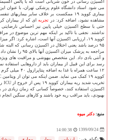
اکسیژن رسانی در خون شریانی است که با پالس اکسیمتر 
می شود. استاد دانشگاه علوم پزشکی تهران، با عنوان ای
بیماری کووید ۱۹ ممکنست بر خلاف سایر بیماریهای تن
مشاهده نشود، اضافه کرد: در
تجربه
ای که از بیماران کرو
حتی با سطح اکسیژن خیلی پایین نیز احساس نارضایتی 
نداشتند. نجفی با تاکید بر اینکه مهم ترین موضوع در مراق
کووید ۱۹، ارزیابی اکسیژن آنها است، اشاره کرد: اگر می
مراجعه به پزشک می
۱۲ ساعت همراه با غذا به اضافه پنتاپرازول ۴۰ میلی گرم هر ۱۲ ساعت که مشکل
تخر
اکسیژن استفاده کنند، خصوصاً کسانی که زمان زیادی در ب
بهبودی، باید مراقب ریه خود باشند و کارهای سنگین انجام ند
منبع:
دكتر میوه
1399/09/24
14:00:38
تگهای خبر:
ارزیابی
,
بیمار
,
بیماری
,
پزشك