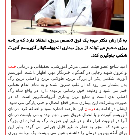
به گزارش دکتر میوه یک فوق تخصص عروق، اعتقاد دارد که برنامه
ریزی صحیح می تواند از بروز بیماری اندوواسکولار آنوریسم آئورت
شکمی جلوگیری کند.
امید شافع عضو هیئت علمی مرکز آموزشی، تحقیقاتی و درمانی
قلب
و عروق شهید رجایی در گفتگو با خبرنگار مهر، اظهار داشت: آنوریسم
آئورت شکمی یکی از بزرگ ترین، طولانی ترین و اصلی ترین رگ
بدن بشمار می رود که از قلب شروع شده و به تمام اندام تحتانی
ختم می شود و وظیفه خون رسانی برعهده دارد. در واقع شاه رگ
اصلی بدن است و شایع ترین بیماری آترواسکلروز است که در
صورت پیشرفت این بیماری منجر قطع اتصال و حتی پارگی می شود.
ایشان در ادامه به
درمان
این عارضه اشاره نمود و اضافه کرد: درمان
آنوریسم آئورت و یا اتصال عروق بسیار مهم بوده و می بایست درمان
آنرا در اولویت قرار داد و در غیر این صورت رگ به اندازه ای بزرگ
می شود که منجر به خطرات غیر قابل جبرانی می گردد. بنابر این
برای آنکه بهترین درمان را داشته باشیم می بایست یک برنامه ریزی