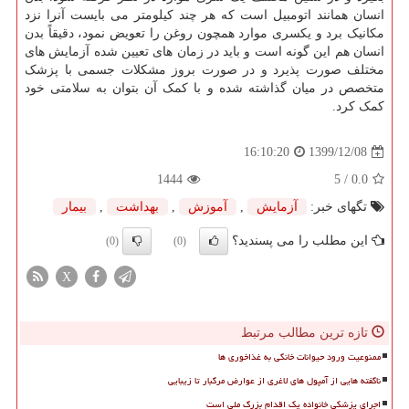
انسان همانند اتومبیل است که هر چند کیلومتر می بایست آنرا نزد
مکانیک برد و یکسری موارد همچون روغن را تعویض نمود، دقیقاً بدن
انسان هم این گونه است و باید در زمان های تعیین شده آزمایش های
مختلف صورت پذیرد و در صورت بروز مشکلات جسمی با پزشک
متخصص در میان گذاشته شده و با کمک آن بتوان به سلامتی خود
کمک کرد.
1399/12/08
16:10:20
1444
/ 5
0.0
تگهای خبر:
آزمایش
,
آموزش
,
بهداشت
,
بیمار
این مطلب را می پسندید؟
(0)
(0)
X
تازه ترین مطالب مرتبط
ممنوعیت ورود حیوانات خانگی به غذاخوری ها
ناگفته هایی از آمپول های لاغری از عوارض مرگبار تا زیبایی
اجرای پزشکی خانواده یک اقدام بزرگ ملی است