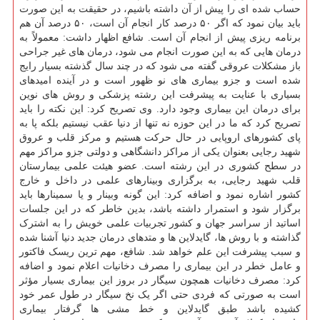
حساب شده ای را پیش از آن داشته باشیم، در حقیقت به این صورت
باید بیان نمود که اگر ۵۰ درصد کار انجام آن است، ۵۰ درصد آن هم
برنامه ریزی پیش از انجام آن است. شافع اظهار داشت: معمولاً به
درمان هایی که به این صورت انجام می شود، درمان های غیر جراحی
باز مشکلات عروقی گفته می شود که در چند سال گذشته بسیار رایج
شده است و جزو بیماری های نو ظهور است و در آینده امیدهای
بسیاری با عنایت به پیشرفت این رشته پزشکی و روش های نوین
برای درمان این بیماری وجود دارد. وی تصریح کرد: این نکته را باید
تصریح کرد که ما در این حوزه نه تنها از دنیا عقب نیستیم بلکه پا به
پای کشورهای اروپایی در حال حرکت هستیم و مرکز قلب و عروق
شهید رجایی بعنوان یکی از مراکز دانشگاهی و دولتی جزو مراکز مهم
در سطح کشوری در این رشته است. عضو هیئت علمی بیمارستان
قلب شهید رجایی، به برگزاری وبینارهای علمی در داخل و خارج
کشور اشاره نمود و اضافه کرد: این گونه وبینار و یا سمینارها باید
برگزار شود و استمرار داشته باشد، بدین خاطر که در این جلسات
اساتید از سراسر جهان و کشور تجربیات علمی خویش را به اشترک
گذاشته و با روش ها، گایدلاین ها و متدهای درمان جدید دنیا آشنا شده
و سبب پیشرفت این علم خواهد شد. شافع، مهم ترین ریسک فاکتور
و عامل خطر در این بیماری را مصرف دخانیات اعلام نمود و اضافه
کرد: مصرف دخانیات همچون سیگار در بروز این بیماری بسیار مؤثر
است به صورتی که فردی حتی اگر یک نخ سیگار در طول عمر خود
کشیده باشد طبق گایدلاین و خط مشی ها گرفتار بیماری