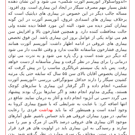
«اندوواسکولار آنوریسم آئورت شکمی» می شود و این نشان دهنده
نقش بسیار مهم مصرف سیگار در ایجاد این بیماری است. وی افزود:
مساله جالب دیگر در این خصوص در بیماری های دیابتیک است که
برخلاف بیماری های انسدادی عروق، آنوریسم آئورت در این گونه
بیماران کمتر دیده می شود، البته این مورد قطعا دیده نشده ولی
حالت محافظت کننده دارد. و همچنین فشارخون بالا و افزایش سن
هم می تواند یکی از عوامل بروز این بیماری باشد. این فوق تخصص
بیماری های عروقی در ادامه اظهار داشت: آنوریسم آئورت همانند
بیماری فشارخون متأسفانه علامت ندارد و وقتی علامت دار می شود
که دیگر دیر شده است و رگ پاره می شود و به ندرت می توان
درمانی را برای بیمار در نظر گرفت و بیمار متأسفانه از دست خواهد
رفت. پس باید یک سیستم غربالگری مناسب را در پیش گرفت که
بیماران بخصوص آقایان بالای سن ۵۵ سال که سابقه حتی یک مرتبه
کشیدن سیگار را دارند حداقل سونوگرافی بررسی «آنوریسم آئورت
شکمی» انجام داده و اگر گرفتار این بیماری با سایزهای کوچک
هستند، پیگیری مداوم انجام دهند و اگر سایزها بزرگ بودند پیشنهاد
می گردد «سی تی آنژیو» انجام داده و آغاز به درمان نمایند. شافع در
انتها اضافه کرد: با عنایت به شرایطی که با شیوع بیماری کرونا به
وجود آمده است و همینطور که ما باید
بهداشت
فردی را رعایت
نمائیم، در مورد بیماران عروقی هم باید حساس باشیم. طبق آمارهای
موجود الان بیماری های عروقی درصد بالایی از مرگ و میر را می
سازند و رسیدگی به این بیماری باید در اولویت های هر فرد قرار
بگیرد و در سنین مختلف یک سری موارد در نظر گرفته شود. بدن