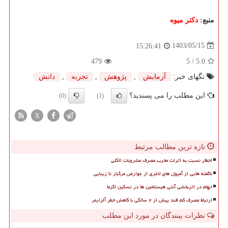
منبع:
دكتر میوه
1403/05/15
15:26:41
479
/ 5
5.0
تگهای خبر:
آزمایش
,
پژوهش
,
تجربه
,
دانش
این مطلب را می پسندید؟
(0)
(1)
X
تازه ترین مطالب مرتبط
اخطار نسبت به اثرات مخرب مصرف مشروبات الکلی
ناگفته هایی از آمپول های لاغری از عوارض مرگبار تا زیبایی
ابهام در اثربخشی آنتی هیستامین ها در تسکین اگزما
ارتباط مصرف کم قند پیش از ۲ سالگی با کاهش خطر آلزایمر
نظرات بینندگان در مورد این مطلب