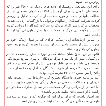
زودرس می شوند.
برای این مطالعه، پژوهشگران داده های نزدیک به ۴۵۰۰ نفر را که
نمونه های خونی را برای آزمایش DNA به عنوان قسمتی از یک
مطالعه طولانی مدت در مورد سلامت ارائه کردند، تحلیل و بررسی
کردند. شرکت کنندگان از سالهای نوجوانی تا بزرگسالی ردیابی شدند.
محققان مرگ و میر افراد نزدیک به شرکت کنندگان را ردیابی کردند
تا ببینند چگونه این مرگ ها ممکنست با سن بیولوژیکی آنها ارتباط
داشته باشد.
بر اساس آزمایشات اپی ژنتیک، افرادی که در طول زندگی خود دو
مورد یا بیش از دست دادن عزیزان شأن را تجربه کرده بودند، سن
بیولوژیکی بالاتری داشتند.
علاوه بر این، نتایج نشان میدهد که دو مورد یا بیش از دست دادن در
بزرگسالی بیش از یک مورد مرگ نزدیکان، با پیری سریع بیولوژیکی
مرتبط می باشد و بطور قابل توجهی بیش از عدم فقدان نزدیکان
است. حدود ۴۰ درصد از شرکت کنندگان حداقل یک دفعه از دست
دادن را بین سنین ۳۳ تا ۴۳ تجربه کرده بودند.
آیلو در بیانیه خبری دانشگاه تصریح کرد: «ارتباط بین از دست دادن
عزیزان و مشکلات سلامتی در طول زندگی به خوبی مشهود است.
اما تعدادی از مراحل زندگی ممکنست در مقابل خطرات سلامتی در
رابطه با از دست دادن لطمه پذیرتر باشند.»
وی اظهار داشت که برای درک این که چگونه غم و اندوه بر سلامت
طولانی مدت تأثیر می گذارد، به تحقیقات بیشتری نیاز است.