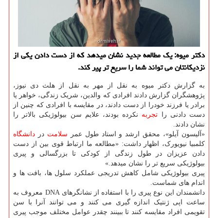
دکتر میوه: یک مطالعه جدید نشان میدهد که از دست دادن یکی از
نزدیکانتان می تواند شما را سریع تر پیر کند.
به گزارش دکتر میوه به نقل از مهر به نقل از هلث دی نیوز،
پژوهشگران گزارش دادند افرادی که والدین، شریک زندگی، خواهر یا
برادر یا فرزند خودرا از دست دادند، در مقایسه با افرادی که چنین از
دست دادنی را
تجربه
نکرده بودند، علایم سن بیولوژیکی بالاتر را
نشان دادند.
«آلیسون آیلو»، محقق ارشد و استاد طول عمر
سلامت
در
دانشگاه
کلمبیا نیویورک، اظهار داشت: «مطالعه ما ارتباط قوی بین از دست
دادن عزیزان در طول زندگی از کودکی تا بزرگسالی و پیری
بیولوژیکی سریع تر را نشان میدهد.»
پیری بیولوژیکی شامل کاهش تدریجی عملکرد سلول ها، بافت ها و
اندام های شماست.
دانشمندان این نوع پیری را با استفاده از نشانگرهای DNA معروف به
ساعت اپی ژنتیک اندازه گیری می کنند و می توانند آنرا با سن
تقویمی افراد مقایسه کنند تا ببینند چقدر عوامل مختلف موجب پیری