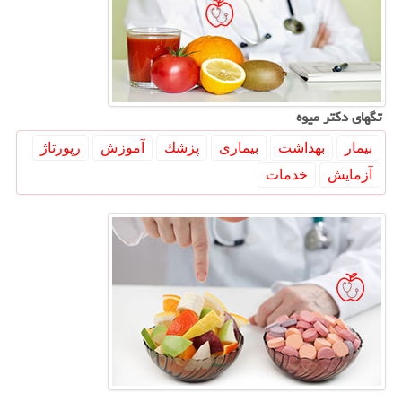
تگهای دكتر میوه
بیمار
بهداشت
بیماری
پزشك
آموزش
رپورتاژ
آزمایش
خدمات