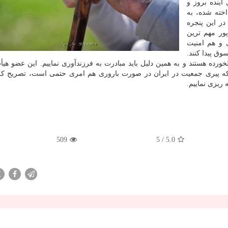
بال کاهش باروری در ۲۰ الی ۳۰ سال آینده بروز و
خته شده، به
در این پنجره
پور مهم ترین
 و هم امنیت
ق پیدا کنند.
وم جمعیت کشور سالخورده هستند و به همین دلیل باید مبادرت به فرزندآوری نماییم. این عضو 
 اینکه پیری جمعیت در ایران در صورت باروری هم امری حتمی است، تصریح کر
 ریزی نماییم.
509
/ 5
5.0
X