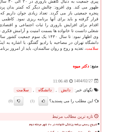
پیری جمعیت به دن
ظهور می کند. وی افزود: چالش دیگر که کمتر بدان پردا
پنجره جمعیتی باز می گردد. تعداد زیادی جوان داریم که 
قرار گرفته و باید برای آنها برنامه ریزی نمود. کاظمی 
اقدام برای افزایش باروری را ثبات اجتماعی و اقتصادی
شغلی دانست تا خانواده ها بسمت امنیت و آرامش فکری سو
وی اظهار نمود: تا سال ۱۴۳۰ یک س
دانشگاه تهران در مصاحبه با رادیو گفتگو، با اشاره به
سلامت
، تغذیه و روح و روان سالمندان، باید از امروز برنامه
منبع:
دكتر میوه
1404/02/27
11:06:48
تگهای خبر:
دانش
,
دانشگاه
,
سلامت
این مطلب را می پسندید؟
(0)
(1)
تازه ترین مطالب مرتبط
شروع رسمی برنامه پزشکی خانواده در ۲۰ شهر مرحله دوم
افسردگی بر حواس پنجگانه تاثیر می گذارد