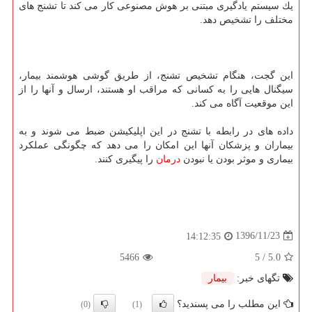
یك سیستم یادگیری مبتنی بر هوش مصنوعی كار می كند تا تشنج های
مختلف را تشخیص دهد.
این گجت، هنگام تشخیص تشنج، از طریق گوشی هوشمند بیمار،
سیگنال هایی را به كسانی كه مراقب او هستند، ارسال و آنها را از
این موقعیت آگاه می كند.
داده های در رابطه با تشنج در این اپلیكیشن ضبط می شوند و به
بیماران و پزشكان آنها این امكان را می دهد كه چگونگی عملكرد
بیماری و موثر بودن یا نبودن
درمان
را پیگیری كنند.
1396/11/23
14:12:35
5466
/ 5
5.0
تگهای خبر:
بیمار
این مطلب را می پسندید؟
(0)
(1)