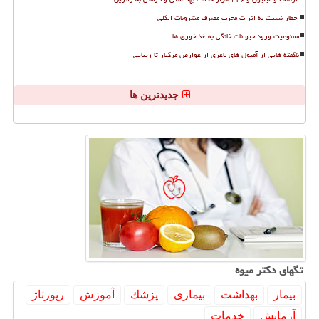
اخطار نسبت به اثرات مخرب مصرف مشروبات الکلی
ممنوعیت ورود حیوانات خانگی به غذاخوری ها
ناگفته هایی از آمپول های لاغری از عوارض مرگبار تا زیبایی
جدیدترین ها
تگهای دكتر میوه
بیمار
بهداشت
بیماری
پزشك
آموزش
رپورتاژ
آزمایش
خدمات