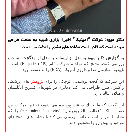
دكتر میوه: شركت ˮامپتیكاˮ اخیرا ابزاری شبیه به ساعت طراحی
نموده است كه قادر است نشانه های تشنج را تشخیص دهد.
به گزارش دكتر میوه به نقل از ایسنا و به نقل از مدگجت
، ساعت
بررسی كننده تشنج كه ساخته شركت "امپتیكا" (Empatica) است،
تاییدیه "سازمان غذا و داروی آمریكا" (FDA) را به دست آورد.
این شركت كه گجت پوشیدنی كوچكی را برای
پژوهش
های پزشكی
و كنترل صرع طراحی می كند، دفاتری در شهرهای كمبریج انگلستان
و میلان ایتالیا دارد.
این گجت كه مانند یك ساعت پوشیده می شود، نه تنها حركات مچ
دست، بلكه "فعالیت الكترودرمال" (electrodermal activity) را كه
نشانه استرس است، دائما بررسی می كند تا نشانه های تشنج های
موجود یا پیش رو را تشخیص دهد.