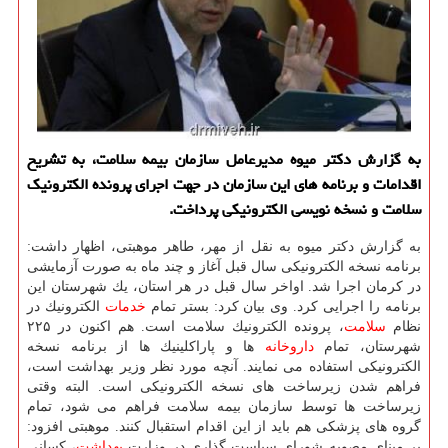
به گزارش دكتر میوه مدیرعامل سازمان بیمه سلامت، به تشریح
اقدامات و برنامه های این سازمان در جهت اجرای پرونده الكترونیك
سلامت و نسخه نویسی الكترونیكی پرداخت.
به گزارش دكتر میوه به نقل از مهر، طاهر موهبتی، اظهار داشت:
برنامه نسخه الكترونیكی سال قبل آغاز و چند ماه به صورت آزمایشی
در كرمان اجرا شد. اواخر سال قبل در هر استان، یك شهرستان این
برنامه را اجرایی كرد. وی بیان كرد: بستر تمام
خدمات
الكترونیك در
نظام
سلامت
، پرونده الكترونیك سلامت است. هم اكنون در ۲۲۵
شهرستان، تمام
داروخانه
ها و پاراكلینیك ها از برنامه نسخه
الكترونیكی استفاده می نمایند. آنچه مورد نظر وزیر بهداشت است،
فراهم شدن زیرساخت های نسخه الكترونیكی است. البته وقتی
زیرساخت ها توسط سازمان بیمه سلامت فراهم می شود، تمام
گروه های پزشكی هم باید از این اقدام استقبال كنند. موهبتی افزود:
بر مبنای مصوبه شورای سیاست گذاری در وزارت
بهداشت
، كسانی