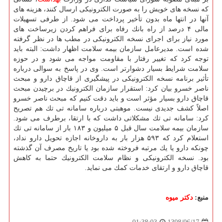
كه نسخه های خویش را به صورت الكترونیكی ارسال كنند، هزینه های
آنها در انتها ماه بدون تأخیر پرداخت می شود. از طرفی تسهیلات
مالی ۴ درصد از راه بانك رفاه برای فراهم كردن زیرساخت های
مورد نیاز برای اجرای نسخه الكترونیكی در مطب ها در نظر گرفته
شده است. مدیرعامل سازمان بیمه سلامت اظهار داشت: البته باید
توجه كرد كه تغییر رفتار با مقاومت مواجه می شود و در حوزه
سلامت شرایط بسیار دشوارتر است. وی در پاسخ به سوالی درباره
تأثیر برنامه نسخه الكترونیكی در پیشگیری از قاچاق دارو و مبحث
ناصر خسرو بیان كرد: استقرار سازمان الكترونیك در برچیدن مبحث
قاچاق دارو بسیار مؤثر است و باید دقت كنیم كه مبحث ناصر خسرو
اصلاً كشف جدیدی نیست. موهبتی درباره سامانه تی تك هم تصریح
كرد: سامانه تی تك مشكلاتی داشت كه با ارتقا، برطرف می شود.
سازمان بیمه سلامت سال قبل ۵ میلیون و ۱۸۳ بار از سامانه تی تك
استعلام كرد كه ۵۹۳ هزار بار به داروخانه اجازه تحویل دارو نداد،
چونكه دارو یا یك مرتبه فروخته شده بود یا تاریخ مصرف آن گذشته
بود. نسخه الكترونیكی و نظام سلامت الكترونیك حتما به كاهش
قاچاق دارو و ارتقای خدمات كمك می نماید.
منبع:
دكتر میوه