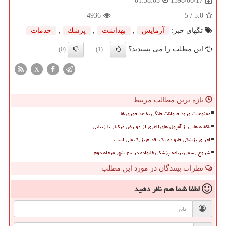
1398/06/17
01:38:03
4936
/ 5
5.0
تگهای خبر:
آزمایش
,
بهداشت
,
پزشك
,
خدمات
این مطلب را می پسندید؟
(0)
(1)
X
تازه ترین مطالب مرتبط
ممنوعیت ورود حیوانات خانگی به غذاخوری ها
ناگفته هایی از آمپول های لاغری از عوارض مرگبار تا زیبایی
اجرای پزشکی خانواده یک اقدام بزرگ ملی است
شروع رسمی برنامه پزشکی خانواده در ۲۰ شهر مرحله دوم
نظرات بینندگان در مورد این مطلب
لطفا شما هم
نظر دهید