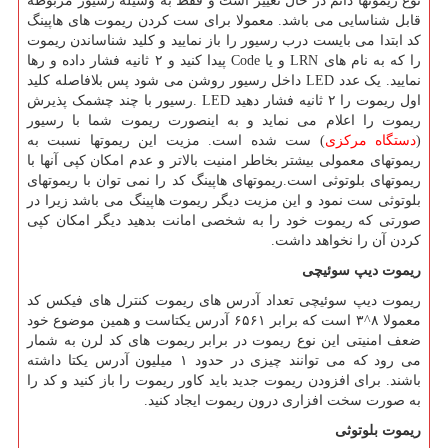
نوع ریموتها دائم در حال تغییر است و فقط به وسیله رسیور مربوطه
قابل شناسایی می باشد. معمولا برای ست کردن ریموت های هاپینگ
کد ابتدا می بایست درب رسیور را باز نمایید و کلید شناساندن ریموت
را که به نام های
LRN
و یا
Code
پیدا کنید و ۲ ثانیه فشار داده و رها
نمایید. یک عدد
LED
داخل رسیور روشن می شود پس بلافاصله کلید
اول ریموت را ۲ ثانیه فشار دهید
. LED
رسیور با چند چشمک پذیرش
ریموت را اعلام می نماید و به اینصورت ریموت شما با رسیور
(
دستگاه مرکزی
) ست شده است. مزیت این ریموتها نسبت به
ریموتهای معمولی بیشتر بخاطر امنیت بالاتر و عدم امکان کپی آنها با
ریموتهای بلوتوثی است.ریموتهای هاپینگ کد را نمی توان با ریموتهای
بلوتوثی ست نمود و این مزیت دیگر ریموت هاپینگ می باشد زیرا در
صورتی که ریموت خود را به شخصی امانت بدهید دیگر امکان کپی
کردن آن را نخواهد داشت.
ریموت دیپ سوئیچی
ریموت دیپ سوئیچی تعداد آدرس های ریموت کنترل های فیکس کد
معمولا ۸^۳ است که برابر ۶۵۶۱ آدرس یکتاست و همین موضوع خود
ضعف امنیتی این نوع ریموت در برابر ریموت های کد لرن به شمار
می رود که می توانند چیزی در حدود ۱ میلیون آدرس یکتا داشته
باشند. برای افزودن ریموت جدید باید کاور ریموت را باز کنید و کد را
به صورت سخت افزاری درون ریموت ایجاد کنید.
ریموت بلوتوثی