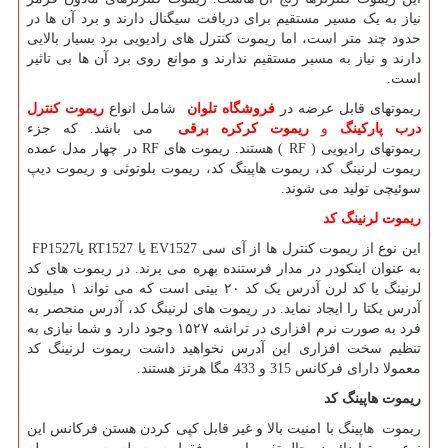
نیاز به یک مسیر مستقیم برای دریافت سیگنال دارند و برد آن ها در
حدود چند متر است، اما ریموت کنترل های رادیویی برد بسیار بالایی
دارند و نیاز به مسیر مستقیم ندارند و موانع روی برد آن ها بی تاثیر
است.
ریموتهای قابل عرضه در
فروشگاه تلوان
شامل انواع
ریموت کنترل
درب پارکینگ
و
ریموت کرکره برقی
می باشد. که جزء
ریموتهای رادیویی
( RF )
هستند. ریموت های
RF
در چهار مدل عمده
ریموت لرنینگ کد، ریموت هاپینگ کد، ریموت بلوتوثی و ریموت دیپ
سوئیچی تولید می شوند.
ریموت لرنینگ کد
این نوع از ریموت کنترل ها از آی سی
EV1527
یا
RT1527
یا
FP1527
به عنوان اینکودر در مدار فرستنده بهره می برند. در ریموت های کد
لرنینگ یا کد لرن آدرس یک کد ۲۰ بیتی است که می تواند ۱ میلیون
آدرس یکتا را ایجاد نماید. در ریموت های لرنینگ کد، آدرس منحصر به
فرد به صورت نرم افزاری در تراشه ۱۵۲۷ وجود دارد و شما نیازی به
تنظیم سخت افزاری این آدرس نخواهید داشت ریموت لرنینگ کد
معمولا دارای فرکانس 315 و 433 مگا هرتز هستند.
ریموت هاپینگ کد
ریموت هاپینگ با امنیت بالا و غیر قابل کپی کردن هستن فرکانس این