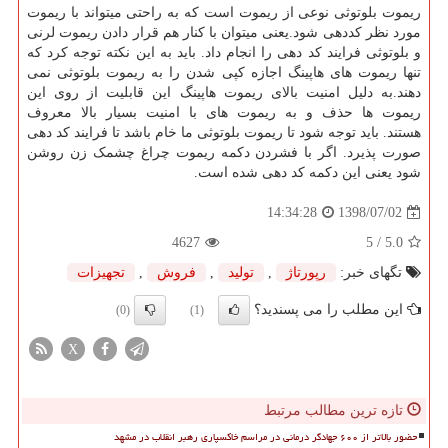
ریموت بلوتوثی نوعی از ریموت است که به راحتی میتواند با ریموت
مورد نظر کددهی شود.یعنی میتوان با کنار هم قرار دادن ریموت لرنی
و بلوتوثی فرایند کد دهی را انجام داد. باید به این نکته توجه کرد که
تنها ریموت های هاپینگ اجازه کپی شدن را به ریموت بلوتوثی نمی
دهند.به دلیل امنیت بالای ریموت هاپینگ این قابلیت از روی این
ریموت ها حذف و به ریموت های با امنیت بسیار بالا معروف
هستند. باید توجه شود تا ریموت بلوتوثی ما خام باشد تا فرایند کد دهی
صورت پذیرد. اگر با فشردن دکمه ریموت چراغ چشمک زن روشن
شود یعنی این دکمه کد دهی شده است.
1398/07/02
14:34:28
4627
/ 5
5.0
تگهای خبر:
رپورتاژ
,
تولید
,
فروش
,
تجهیزات
این مطلب را می پسندید؟
(0)
(1)
X
تازه ترین مطالب مرتبط
حضور بالاتر از ۶۰۰ جهادگر درمانی در مراسم خاکسپاری رهبر انقلاب در مشهد