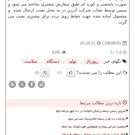
صورت پاششی و کوره ای طبق سفارش مشتری ساخته می شود و
سپس توسط نصاب شرکت آدرین در به محل نصب ارسال شده و
محصول آماده شده جهت حفاظ روی نرده برای مشتری نصب می
گردد.
1398/08/05
03:20:21
4596
/ 5
5.0
تگهای خبر:
رپورتاژ
,
تولید
,
دستگاه
,
سلامت
این مطلب را می پسندید؟
(0)
(1)
X
تازه ترین مطالب مرتبط
شروع رسمی برنامه پزشکی خانواده در ۲۰ شهر مرحله دوم
روزانه ۶۰۰ هزار نسخه الکترونیک ثبت می شود
وضعیت بحرانی بیماران هموفیلی فوت کودک سه ساله
اخطار وزارت بهداشت نسبت به خطر پرتوهای فرابنفش