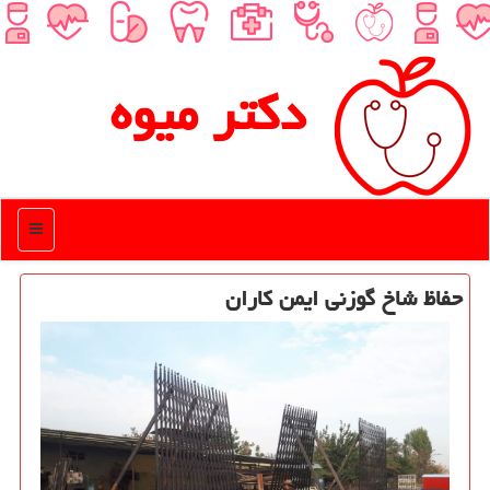
دكتر میوه
منو
حفاظ شاخ گوزنی ایمن كاران