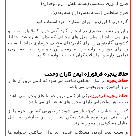
طرح 3 لوزی سلطنتی (تسمه نقش دار و دوجداره)،
طرح سلطنتی (تسمه نقش دار و سه بعدی)،
گارد درب 4 لوزی و... برای مصارف خود استفاده کنید.
بنابراین دست مشتری در انتخاب گارد آهنی درب کاملا باز است، و
وی می تواند از میان مدل های مختلف که بدان اشاره شد، حفاظ
کشویی آکاردئونی را برای کاربردهای مختلف خریداری نماید تا امنیت
را برای خود و خانواده خود به ارمغان آورد، و موجب به یغما بردن
تمامی لوازم و ابزارآلات گران قیمت خانواده ها گردد.
حفاظ پنجره فرفورژه ایمن کاران وحدت
حفاظ پنجره
در انواع مختلفی ساخته می شود که کامل ترین آن ها از
نوع فرفورژه و پروفیلی می باشد.
حفاظ پنجره فرفورژه
یکی از کامل ترین حفاظ های پنجره می باشد.
طبیعتا هر ساختمانی دارای پنجره های شیشه ای می باشد.
که رو به خیابان یا کوچه باز می شوند.در صورتی که این پنجره ها از
نرده آهنی بهره نبرده باشند؛ ممکن است راه نفوذ سارقین به داخل
منازل مسکونی را هموار سازند.
و سبب پدید آوردن مشکلات عدیده ای برای ساکنین خانواده ها