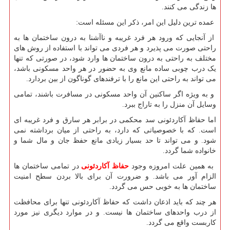
ها زندگی می کنند.
عمده ترین دلیل این امر، ذکر این مسئله است:
از آنجایی که ورود هر فرد غریبه و ناآشنا به درون ساختمان ها به
راحتی صورت می پذیرد و هر فردی می تواند با استفاده از روش های
مختلف به راحتی به درون ساختمان ها وارد شود، در صورتی که تنها
یک درب چوبی ساده مانع وی به حضور در هر واحد مسکونی باشد،
می تواند به راحتی این مانع را با ترفندهای گوناگون از بین بردارد.
و به ویژه اگر ساکنین آن واحد مسکونی در مسافرت باشند، تمامی
وسایل آن منزل را به تاراج ببرد.
اما حفاظ آکاردئونی سد محکمی در برابر هر سارق و فرد غریبه ای
است. که با خصوصیاتی که دارد، به راحتی از میان برداشته نمی
شود. و می تواند تا حد بسیار زیادی مانع حفظ جان و مال شما و
خانواده شما گردد.
به همین علت امروزه وجود
حفاظ آکاردئونی
در تمامی ساختمان ها
الزام آور می باشد. و ضرورت آن برای بالا بردن سطح امنیت
ساختمان ها به خوبی حس می گردد.
هر چند که باید اذعان داشت که حفاظ آکاردئونی تنها برای محافظت
از درب واحدهای ساختمان ها نیست. و در موارد دیگری نیز مورد
کاربست واقع می گردد.