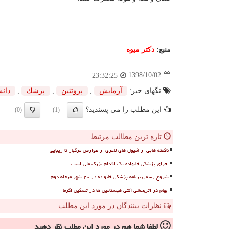
منبع:
دكتر میوه
1398/10/02
23:32:25
تگهای خبر:
آزمایش
,
پروتئین
,
پزشك
,
دان
این مطلب را می پسندید؟
(0)
(1)
تازه ترین مطالب مرتبط
ناگفته هایی از آمپول های لاغری از عوارض مرگبار تا زیبایی
اجرای پزشکی خانواده یک اقدام بزرگ ملی است
شروع رسمی برنامه پزشکی خانواده در ۲۰ شهر مرحله دوم
ابهام در اثربخشی آنتی هیستامین ها در تسکین اگزما
نظرات بینندگان در مورد این مطلب
لطفا شما هم
در مورد این مطلب
نظر دهید