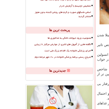
تشخیص اوتیسم با آزمایش ادرار
اسامی ماسکهای صورت و کرم های روشن کننده بدون مجوز
منتشر گردید
پربحث ترین ها
تلا شدن
ممنوعیت ورود حیوانات خانگی به غذاخوری ها
ناگفته هایی از آمپول های لاغری از عوارض مرگبار تا زیبایی
ص تاثیر
اجرای پزشکی خانواده یک اقدام بزرگ ملی است
انسولین
شروع رسمی برنامه پزشکی خانواده در ۲۰ شهر مرحله دوم
در خواب
د. شاخص
جدیدترین ها
ن تر از
لیسمی گرفتار بی
 احتمال
.
 غذاهای