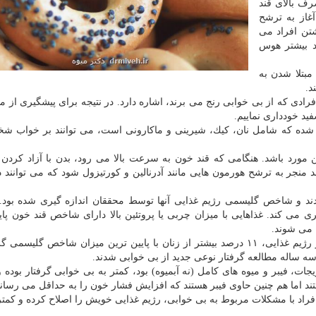
رف بالای قند
غاز به ترشح
تن افراد می
د بیشتر هوس
بیشتر احتمال مبتلا شدن به
د.
فرادی كه از بی خوابی رنج می برند، اشاره دارد. در نتیجه برای پیشگیری از مب
ید خودداری نماییم.
 شده كه شامل نان، كیك، شیرینی و ماكارونی است، می توانند بر خواب شخ
مورد باشد. هنگامی كه قند خون به سرعت بالا می رود، بدن با آزاد كردن 
منجر به ترشح هورمون هایی مانند آدرنالین و كورتیزول شود كه می توانند 
ودند و شاخص گلیسمی رژیم غذایی آنها توسط محققان اندازه گیری شده بو
 می كند. غذاهایی با میزان چربی یا پروتئین بالا دارای شاخص قند خون پایی
 می شوند.
در این مطالعه زنان با بالاترین نمرات شاخص گلیسمی در رژیم غذایی، ۱۱ درصد بیشتر از زنان با پایین ترین میزان شاخص گ
جات، فیبر و میوه های كامل (نه آبمیوه) بود، كمتر به بی خوابی گرفتار بوده و
هستند اما هم چنین حاوی فیبر هستند كه افزایش فشار خون را به حداقل می رساند
اد با مشكلات مربوط به بی خوابی، رژیم غذایی خویش را اصلاح كرده و كمتر