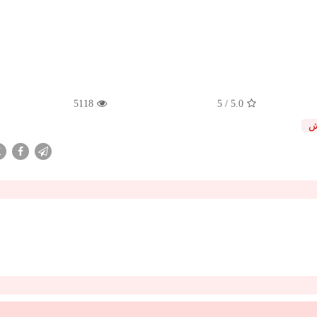
5118
/ 5
5.0
ش
X