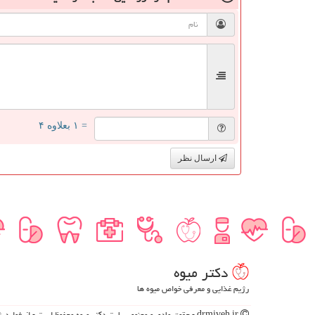
= ۱ بعلاوه ۴
ارسال نظر
دكتر میوه
رژیم غذایی و معرفی خواص میوه ها
drmiveh.ir - حقوق مادی و معنوی سایت دكتر میوه محفوظ است - از فوای