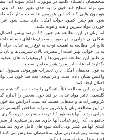
متخصصان دانشگاه كلمبیا در نیویورك اعلام نموده اند: مص
می تواند سطح قند خون را به حدی تغییر دهد كه بدن آ
هورمون هایی كند كه این هورمون ها سبب بیدار نگه داش
شود. هم چنین كمبود خواب امكان دارد سبب شود افرا
خوردن مواد شیرین و هله و هوله بكنند.
اما زنان در این مطالعه هم چنین ۱۶ درصد 
شكلی بی خوابی را در صورت مصرف غذاهای ناسالم داشتن
نتایج این مطالعه به اهمیت توجه به نوع رژیم غذایی برای ا
به بی خوابی بهتر است از مصرف بالای شیرینی ها و نان سف
بر طبق این مطالعه شیرینی ها و كربوهیدرات های تصفیه
بگذارند اما علت این مورد هنوز معلوم نیست.
به قول محققان امكان دارد تغییرات هورمونی مسوول این 
واكنش نشان داده است و در نتیجه افت قند خون می تواند 
اختلال ایجاد كنند.
زنان در این مطالعه قبلاً یائسگی را پشت سر گذاشته ب
گلیسمی تاثیر مواد غذایی بر قند خون شخص را اندازه گیری
كربوهیدرات ها و قندهایی هستند كه سبب افزایش قند خون
خوابی بودند. آنها همینطور ۱۶ درصد بیشتر در دوره پیگیری سه ساله مطالعه گرفتار نوعی جدید از بی خوابی شدند.
خانمهایی كه رژیم غذایی آنها حاوی مقادیر بیشتری از سبزی
ابتلای آنها هم كمتر بود. باآنكه میوه های كامل حاوی قند 
به نوشته روزنامه دیلی میل، متخصصان سفارش می كنند افر
قندی و هله و هوله مصرف كنند.