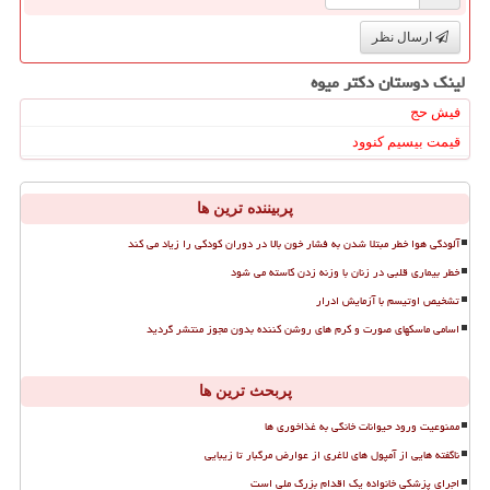
ارسال نظر
لینک دوستان دكتر میوه
فیش حج
قیمت بیسیم کنوود
پربیننده ترین ها
آلودگی هوا خطر مبتلا شدن به فشار خون بالا در دوران کودکی را زیاد می کند
خطر بیماری قلبی در زنان با وزنه زدن کاسته می شود
تشخیص اوتیسم با آزمایش ادرار
اسامی ماسکهای صورت و کرم های روشن کننده بدون مجوز منتشر گردید
پربحث ترین ها
ممنوعیت ورود حیوانات خانگی به غذاخوری ها
ناگفته هایی از آمپول های لاغری از عوارض مرگبار تا زیبایی
اجرای پزشکی خانواده یک اقدام بزرگ ملی است