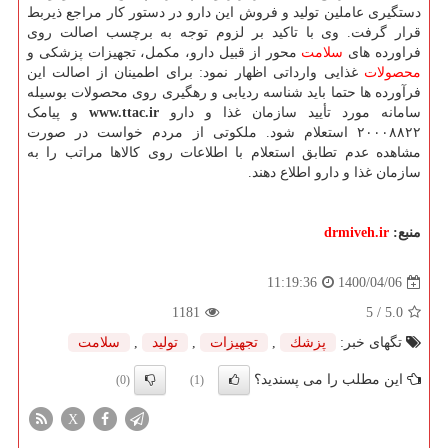
دستگیری عاملین تولید و فروش این دارو در دستور کار مراجع ذیربط
قرار گرفت. وی با تاکید بر لزوم توجه به برچسب اصالت روی
فراورده های
سلامت
محور از قبیل دارو، مکمل، تجهیزات پزشکی و
محصولات
غذایی وارداتی اظهار نمود: برای اطمینان از اصالت این
فرآورده ها حتما باید شناسه ردیابی و رهگیری روی محصولات بوسیله
سامانه مورد تأیید سازمان غذا و دارو
www.ttac.ir
و پیامک
۲۰۰۰۸۸۲۲ استعلام شود. ملکوتی از مردم خواست در صورت
مشاهده عدم تطابق استعلام با اطلاعات روی کالاها مراتب را به
سازمان غذا و دارو اطلاع دهند.
منبع:
drmiveh.ir
1400/04/06
11:19:36
1181
/ 5
5.0
تگهای خبر:
پزشك
,
تجهیزات
,
تولید
,
سلامت
این مطلب را می پسندید؟
(0)
(1)
X