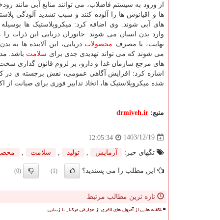
از ورود به سیستم فاضلاب، می توانند منابع آبی مانند رودخا
ها و اقیانوس ها را آلوده کنند و سبب تشدید آلودگی پلاس
های آبی شوند. وی اضافه کرد: میکروپلاستیک ها بوسیله 
وارد بدن انسان می شوند. جانوران دریایی این ذرات را م
نهایت، با مصرف
محصولات
دریایی، این آلاینده ها به بد
می شوند که می تواند تهدیدی جدی برای
سلامت
باشد. مدی
های مرجع سازمان غذا و دارو، بر لزوم قانون گذاری سخت گیر
اشاره کرد: افزایش آگاهی عمومی، نقش برجسته ی در کاه
شده میکروپلاستیک ها، اتخاذ تدابیر فوری برای صیانت از اک
منبع:
drmiveh.ir
1403/12/19
12:05:34
تگهای خبر:
آزمایش
,
تولید
,
سلامت
,
محصو
این مطلب را می پسندید؟
(0)
(1)
تازه ترین مطالب مرتبط
ناگفته هایی از آمپول های لاغری از عوارض مرگبار تا زیبایی