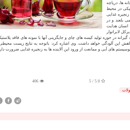
نه ها، دریاچه
تیکی در محیط
زنجیره غذایی
ی بلعند و در
ن انسان هدایت
رکل لابراتوار
انه در حوزه تولید کیسه های چای و جایگزینی آنها با نمونه های فاقد پلاستیک 
ش این آلودگی خواهد داشت. وی اشاره کرد: باتوجه به نتایج زیست محیطی
وسیستم های آبی و ممانعت از ورود این آلاینده ها به زنجیره غذایی ضرورت دارد
406
/ 5
5.0
لات
X