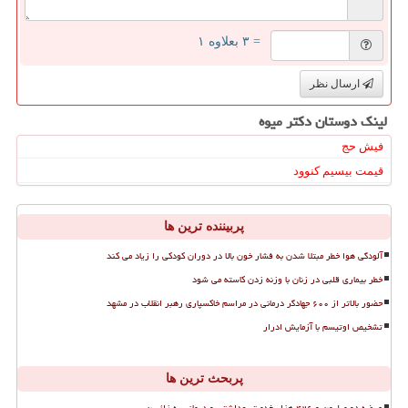
= ۳ بعلاوه ۱
ارسال نظر
لینک دوستان دكتر میوه
فیش حج
قیمت بیسیم کنوود
پربیننده ترین ها
آلودگی هوا خطر مبتلا شدن به فشار خون بالا در دوران کودکی را زیاد می کند
خطر بیماری قلبی در زنان با وزنه زدن کاسته می شود
حضور بالاتر از ۶۰۰ جهادگر درمانی در مراسم خاکسپاری رهبر انقلاب در مشهد
تشخیص اوتیسم با آزمایش ادرار
پربحث ترین ها
عرضه دو میلیون و ۴۲۶ هزار خدمت بهداشتی و درمانی به زائرین