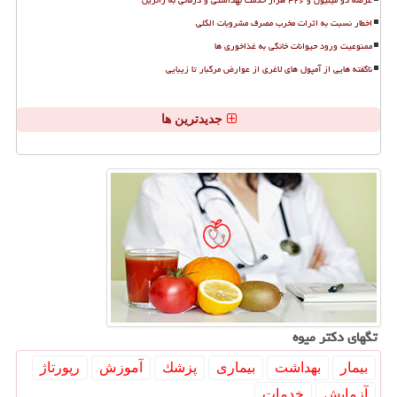
اخطار نسبت به اثرات مخرب مصرف مشروبات الکلی
ممنوعیت ورود حیوانات خانگی به غذاخوری ها
ناگفته هایی از آمپول های لاغری از عوارض مرگبار تا زیبایی
جدیدترین ها
تگهای دكتر میوه
بیمار
بهداشت
بیماری
پزشك
آموزش
رپورتاژ
آزمایش
خدمات