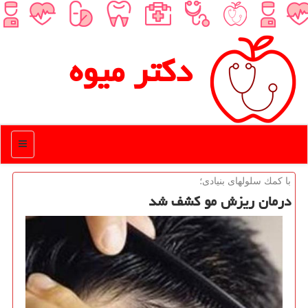
دكتر میوه
منو
با كمك سلولهای بنیادی؛
درمان ریزش مو كشف شد