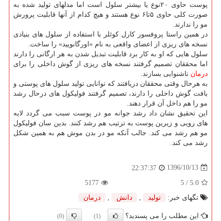
پوست حاوی ۲۰نوع یا بیشتر سلول است اما مدلهای تولید شده به
صورت كلی حاوی ۵تا۶ نوع هستند و هیچ كدام از آنها قابلیت پرورش
مو را ندارند.
در همین راستا پروفسور كارل كوئلر با استفاده از سلول های بنیادی
نسخه های ریزی از اعضای واقعی به نام «اورگانویید» را ساخت.
سلول هایی كه او به كار برد قابلیت تبدیل شدن به هر ارگانی را دارند
اما محققان تصمیم گرفتند نسخه های ریزی از گوش داخلی را برای
درمان
ناشنوایی بسازند.
به هرحال وقتی محققان دریافتند كه توانایی تولید سلول های پوستی و
بافت گوش داخلی را دارند، تصمیم گرفتند فولیكول های درحال رشد
مو را هم داخل آن قرار دهند.
این تحقیق نشان داد رشد جوانه مو در پوست سبب می گردد لایه
های رویی و زیرین پوست به ترتیب هم رشد كنند. بدین سان فولیكول
مو هم رشد می كند. جالب آنكه مو در بدن موش هم به همین شكل
رشد می كند.
1396/10/13
22:37:37
5177
/ 5
5.0
تگهای خبر:
تولید
,
دانش
,
درمان
این مطلب را می پسندید؟
(0)
(1)