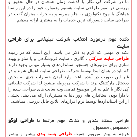
ما در شرکت کی نگار با گذشت زمان همچنان در حال تحقیق و
بررسی در امور طراحی سایت هستیم وهمواره خود را در این راستا
هماهنگ با موج تکنولوژی به جلو میبریم و به جرات میتوان گفت در
طراحی سایت دلسوزانه ترین حدمات را به مشتری ارائه میدهیم
نکته مهم درمورد انتخاب شرکت تبلیغاتی برای
طراحی
سایت
نکته ی مهمی که لازم به ذکر می باشد این است که در زمینه
طراحی سایت شرکتی
، گالری ، سایت فروشگاهی و یا سئو و بهینه
سازی برای موتورهای جستجو استانداردهای بسیار مهمی وجود دارند
که باید در همان ابتدا توسط شرکت طراحی سایت اعمال شوند و در
غیر این صورت در آینده باعث وارد آمدن خسارات جدی به بخش
دیجیتال مارکتینگ برند یا شرکت مربوطه میشود لذا شرکت تبلیغاتی
کِی نگار با علم به این موضوع تمامی وب سایت های طراحی شده را
با دارا بودن استاندارد های روز دنیا به مشتریان ارائه می دهد، بخشی
از این استانداردها توسط نرم افزارهای آنلاین قابل بررسی میباشند.
طراحی بسته بندی و نکات مهم مرتبط با
طراحی لوگو
مخصوص محصول
هرچه به پیش میرویم اهمیت
طراحی بسته بندی
بیشتر و بیشتر