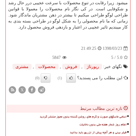
میشود. زیرا رقابت در تنوع محصولات با سرعت عجیبی درر حال رشد
و شکوفایی است. در کی نگار نام محصولات را معمولا با قوانین
طراحی لوگو طراحی میکنیم تا بیشتر در ذهن مشتریان ماندگار شود.
زمانی که ما نام محصولی را به شکل لوگو در طراحی بسته بندی به
کار میبندیم تاثیر عجیبی در اعتبار و بازدهی فروش محصول دارد.
1398/03/23
21:49:25
5847
/ 5
5.0
تگهای خبر:
رپورتاژ
,
فروش
,
محصولات
,
مشتری
این مطلب را می پسندید؟
(0)
(1)
X
تازه ترین مطالب مرتبط
اسامی ماسکهای صورت و کرم های روشن کننده بدون مجوز منتشر گردید
اعلام روز شمار هفته ملی بدون دخانیات
فیلر بینی و هر آنچه پیش از تزریق باید بدانید