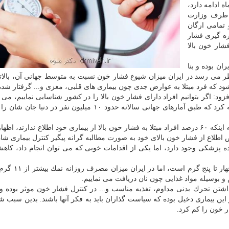
ردیبهشت ماه شروع شده و تا ۱۵ تیر ماه ادامه دارد،
ز طرف وزارت
تمامی ارگان
زه گیری فشار
 فشار خون بالا
ان بوده و بنا
نظر می رسد در ایران میزان شیوع فشار خون نسبت به متوسط جهانی آن، بالاتر
كه فرد مبتلا به عوارض جدی چون بیماری های قلبی، مغزی و... گرفتار شده
د: اگر بتوانیم افراد دارای فشار خون بالا را در كشور شناسایی نماییم، می تو
موارد بالای مرگ ومیر در كشور پیشگیری نماییم. باید توجه كرد كه طبق آمارهای جهانی سالانه حدود ۱۰ میلیون نف
سازمان نظام پزشكی با اشاره به اینكه ۶۰ درصد افراد مبتلا به فشار خون بالا از بیماری خود اطلاع ندارند،
اطلاع از فشار خون بالای خود به صورت مطالبه گرانه پیگیر كنترل بیماری شان
ده پزشكی وجود دارد، اما یكی از اقدامات خوبی كه می توان انجام داد، كاه
سلیمی اشاره كرد: استاندارد مصرف روزانه نمك در د
بوسیله مواد غذایی چون نان دریافت می نماییم.
اشتن تحرك بدنی مداوم، تغذیه مناسب و... در كنترل فشار خون موثر بوده 
این بیماری دخیل بوده كه سیاست گذاران باید به فكر آنها باشند. بدین سبب 
ر خون را كم كرد.