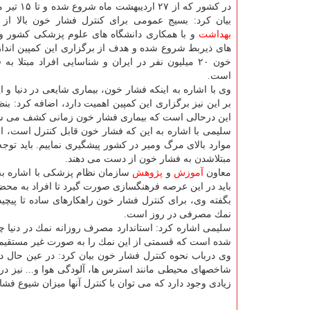
در كشور كه از ۲۷ ا
بیان كرد: بسیج عمومی برای كنترل فشار خون بالا ا
بهداشت
و با همكاری دانشگاه های علوم پزشكی كشور و 
های ذیربط شروع شده و هدف از برگزاری این كمپین اندا
خون ۲۰ میلیون نفر در ایران و شناسایی افراد مبتلا به
است.
وی با اشاره به اینكه فشار خون، بیماری شایعی در دنیا و ایر
بر این نیز برگزاری این كمپین اهمیت دارد، اضافه كرد: ب
این درحالی است كه بیماری فشار خون زمانی كشف می شود 
سلیمی با اشاره به این كه فشار خون قابل كنترل است، افزو
مبتلاشدن به فشار خون از دست می دهند.
معاون
آموزش
و
پژوهش
باید در این عرصه فرهنگسازی صورت گیرد تا افراد به محض 
بگفته وی، برای كنترل فشار خون راهكارهای ساده تا پیچی
نمك مصرفی در روز است.
شده است كه قسمتی از این نمك را به صورت غیر مستقیم و 
وی درباب نحوه كنترل فشار خون بیان كرد: در عین حال د
شاخصهای محیطی مانند استرس ها، آلودگی هوا و... نیز در 
زیادی وجود دارد كه می توان با كنترل آنها میزان شیوع فشا