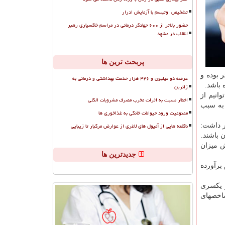
تشخیص اوتیسم با آزمایش ادرار
حضور بالاتر از ۶۰۰ جهادگر درمانی در مراسم خاکسپاری رهبر
انقلاب در مشهد
پربحث ترین ها
 بوده و
عرضه دو میلیون و ۴۲۶ هزار خدمت بهداشتی و درمانی به
 باشد.
زائرین
انیم از
اخطار نسبت به اثرات مخرب مصرف مشروبات الکلی
ر در دنیا جان شان را به سبب
ممنوعیت ورود حیوانات خانگی به غذاخوری ها
ناگفته هایی از آمپول های لاغری از عوارض مرگبار تا زیبایی
 اظهار داشت:
 باشند.
ش میزان
جدیدترین ها
نیا چهار تا پنج گرم است، اما در ایران میزان مصرف روزانه نمك بیشتر از ۱۱ گرم برآورده
و یكسری
شاخصهای