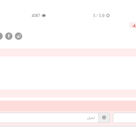
4587
/ 5
5.0
ی
X