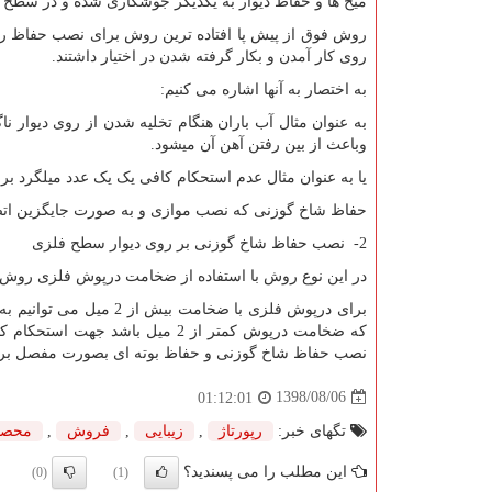
میخ ها و حفاظ دیوار به یکدیگر جوشکاری شده و در سطح با
روش فوق از پیش پا افتاده ترین روش برای نصب حفاظ ر
روی کار آمدن و بکار گرفته شدن در اختیار داشتند.
به اختصار به آنها اشاره می کنیم
:
به عنوان مثال آب باران هنگام تخلیه شدن از روی دیوار 
وباعث از بین رفتن آهن آن میشود.
یا به عنوان مثال عدم استحکام کافی یک یک عدد میلگرد بر
حفاظ شاخ گوزنی که نصب موازی و به صورت جایگزین اتصال
2- نصب حفاظ شاخ گوزنی بر روی دیوار سطح فلزی
در این نوع روش با استفاده از ضخامت درپوش فلزی روش 
برای درپوش فلزی با ضخا
که ضخامت درپوش کمتر از 2 میل ب
نصب حفاظ شاخ گوزنی و حفاظ بوته ای بصورت مفصل ب
1398/08/06
01:12:01
تگهای خبر:
رپورتاژ
,
زیبایی
,
فروش
,
محصو
این مطلب را می پسندید؟
(0)
(1)