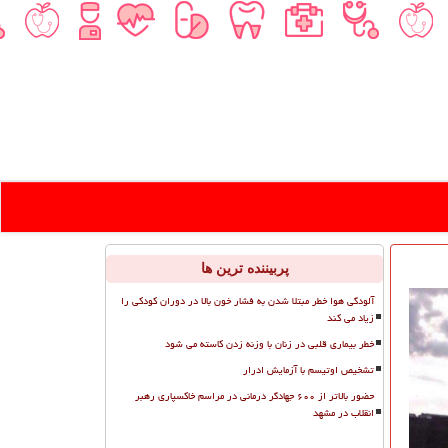
پربیننده ترین ها
آلودگی هوا خطر مبتلا شدن به فشار خون بالا در دوران کودکی را
زیاد می کند
خطر بیماری قلبی در زنان با وزنه زدن کاسته می شود
تشخیص اوتیسم با آزمایش ادرار
حضور بالاتر از ۶۰۰ جهادگر درمانی در مراسم خاکسپاری رهبر
انقلاب در مشهد