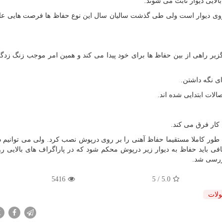
لایی دیوار ثابت می شوند.
وی دیوار است ولی طی گذشت سالیان سال این نوع حفاظ ها فرصت هایی عا
ناگزیر راهی از بین حفاظ ها برای خود پیدا می کند و همین امر موجب زنگ زد
ای نگه داشتن.
ات ابتدایی شده اند.
کار فرق می کند.
مت بیش از 2 میل می توانیم به طور کاملا مستقیما حفاظ آهنی را بر روی درپوش نصب کرد. ولی می توانی
اشد جهت استحکام کافی باید حفاظ به دیوار زیر درپوش محکم شود که در پاراگراف های بالای
ررسی شد.
5416
/ 5
5.0
لات
X