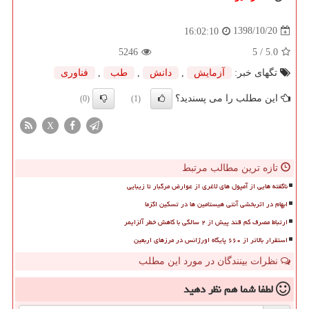
1398/10/20
16:02:10
5246
/ 5
5.0
تگهای خبر:
آزمایش
,
دانش
,
طب
,
فناوری
این مطلب را می پسندید؟
(0)
(1)
X
تازه ترین مطالب مرتبط
ناگفته هایی از آمپول های لاغری از عوارض مرگبار تا زیبایی
ابهام در اثربخشی آنتی هیستامین ها در تسکین اگزما
ارتباط مصرف کم قند پیش از ۲ سالگی با کاهش خطر آلزایمر
استقرار بالاتر از ۶۶۰ پایگاه اورژانس در مرزهای اربعین
نظرات بینندگان در مورد این مطلب
لطفا شما هم
نظر دهید