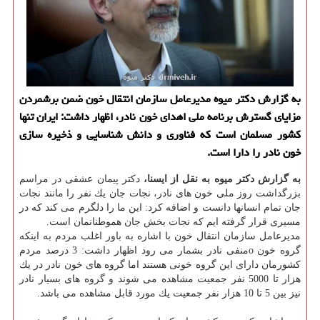
به گزارش دكتر میوه مدیرعامل سازمان انتقال خون ضمن برشمردن
مزایای گسترش برنامه ملی اهدای خون نادر، اظهار داشت: ایران تنها
كشور مسلمان است كه فناوری و دانش شناسایی و ذخیره سازی
خون نادر را دارا است.
به گزارش دكتر میوه به نقل از ایسنا،
دكتر پیمان عشقی در مراسم
بزرگداشت روز ملی خون های نادر، نجات جان یك نفر را مانند نجات
جان تمام انسانها دانست و اضافه كرد: این ما را دلگرم می كند كه در
مسیری قرار گرفته ایم كه نجات بخش جان هموطنانمان است.
مدیرعامل سازمان انتقال خون با اشاره به باور اغلب مردم به اینكه
گروه خون oمنفی نادر بشمار می رود اظهار داشت: 3 درصد مردم
كشورمان دارای این گروه خونی هستند اما گروه های خون نادر در یك
هزار تا 5000 نفر جمعیت مشاهده می شوند و گروه های بسیار نادر
نیز بین 5 تا 10 هزار نفر جمعیت یك مورد قابل مشاهده می باشد.