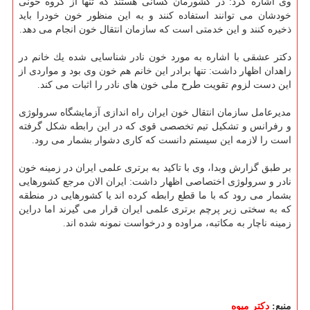
وی اشاره كرد: در كشورمان كسانی هستند كه تنها از گروه خونی
خودشان می توانند استفاده كنند و به این منظور خون خودرا باید
ذخیره كنند و این خدمتی است كه سازمان انتقال خون انجام می دهد.
دكتر عشقی با اشاره به مورد خون نادر شناسایی شده یك خانم در
زاهدان اظهار داشت: تنها برادر این خانم هم خون وی بود و مواردی از
این دست لزوم تقویت طرح ملی خون های نادر را اثبات می كند.
مدیرعامل سازمان انتقال خون ایران راه اندازی آزمایشگاه سرولوژی
و رفرانس و تشكیل تیم تخصصی قوی كه در این رابطه شكل گرفته
است را لازمه این سیستم دانست كه كاری دشوار بشمار می رود.
بر طبق گزارش وبدا، وی با تاكید به برتری علمی ایران در زمینه خون
نادر و سرولوژی اختصاصی اظهار داشت: ایران الان مرجع كشورهایی
بشمار می رود كه با ما قطع رابطه كرده اند یا كشورهایی در منطقه
كه به سختی زیر پرچم برتری علمی ایران قرار می گیرند اما دراین
زمینه ناچار به مكاتبه، مراوده و درخواست نمونه شده اند.
منبع:
دكتر میوه